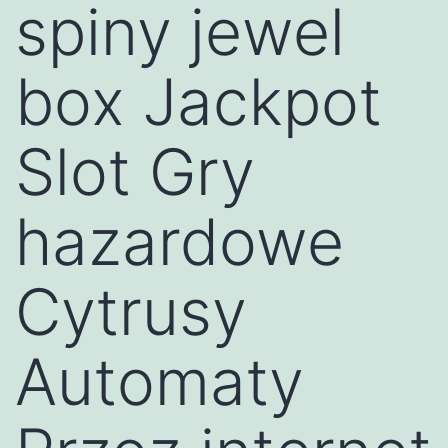
spiny jewel
box Jackpot
Slot Gry
hazardowe
Cytrusy
Automaty