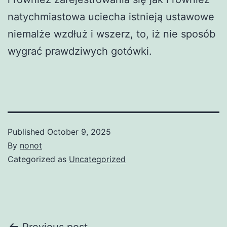
natychmiastowa uciecha istnieją ustawowe
niemalże wzdłuż i wszerz, to, iż nie sposób
wygrać prawdziwych gotówki.
Published
October 9, 2025
By
nonot
Categorized as
Uncategorized
Previous post