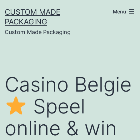
CUSTOM MADE
Menu
PACKAGING
Custom Made Packaging
Casino Belgie
Speel
online & win