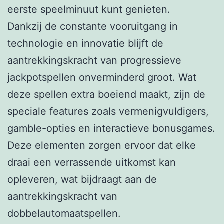
eerste speelminuut kunt genieten.
Dankzij de constante vooruitgang in
technologie en innovatie blijft de
aantrekkingskracht van progressieve
jackpotspellen onverminderd groot. Wat
deze spellen extra boeiend maakt, zijn de
speciale features zoals vermenigvuldigers,
gamble-opties en interactieve bonusgames.
Deze elementen zorgen ervoor dat elke
draai een verrassende uitkomst kan
opleveren, wat bijdraagt aan de
aantrekkingskracht van
dobbelautomaatspellen.