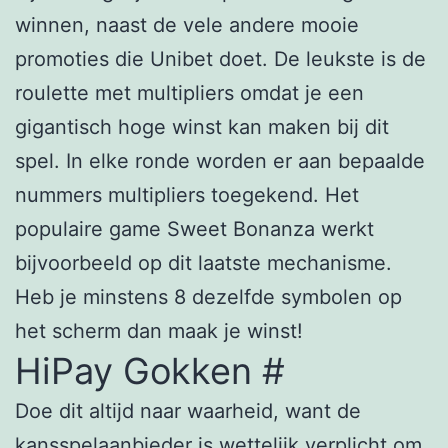
winnen, naast de vele andere mooie
promoties die Unibet doet. De leukste is de
roulette met multipliers omdat je een
gigantisch hoge winst kan maken bij dit
spel. In elke ronde worden er aan bepaalde
nummers multipliers toegekend. Het
populaire game Sweet Bonanza werkt
bijvoorbeeld op dit laatste mechanisme.
Heb je minstens 8 dezelfde symbolen op
het scherm dan maak je winst!
HiPay Gokken #
Doe dit altijd naar waarheid, want de
kansspelaanbieder is wettelijk verplicht om