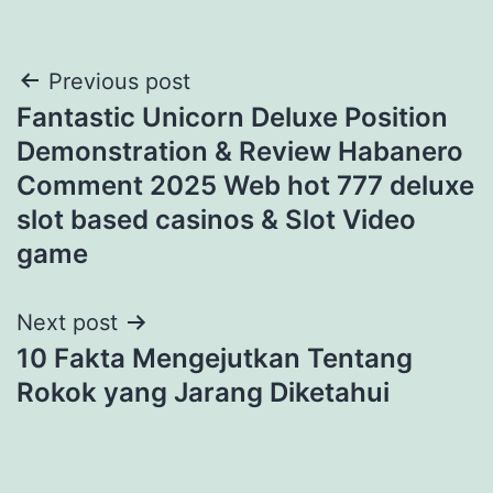
Previous post
Fantastic Unicorn Deluxe Position
Demonstration & Review Habanero
Comment 2025 Web hot 777 deluxe
slot based casinos & Slot Video
game
Next post
10 Fakta Mengejutkan Tentang
Rokok yang Jarang Diketahui