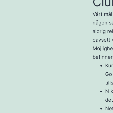
Clu
Vårt mål
någon sä
aldrig r
oavsett 
Möjlighe
befinner
Kun
Go 
til
N k
det
Net