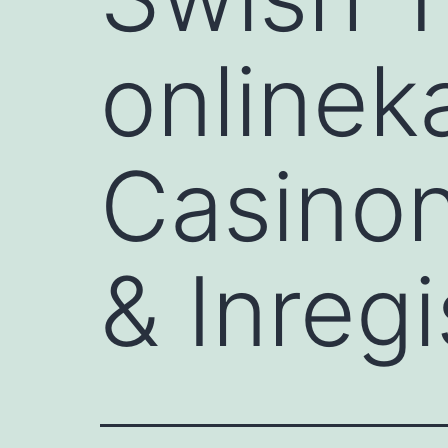
onlinek
Casinon
& Inreg