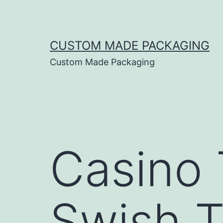
CUSTOM MADE PACKAGING
Custom Made Packaging
Casino 
Swish T