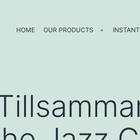
HOME
OUR PRODUCTS
INSTANT
Tillsamma
he Jazz C