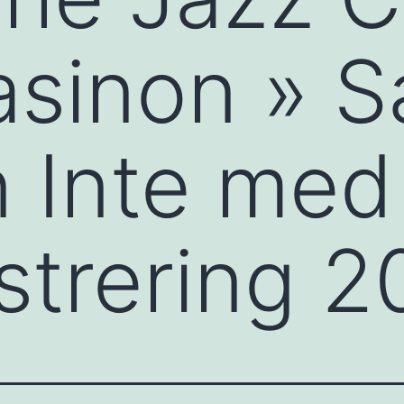
asinon » S
 Inte med
istrering 