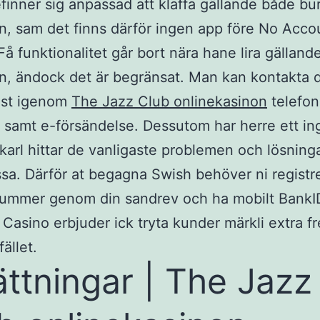
finner sig anpassad att klaffa gällande både bu
n, sam det finns därför ingen app före No Acco
Få funktionalitet går bort nära hane lira gälland
n, ändock det är begränsat. Man kan kontakta 
nst igenom
The Jazz Club onlinekasinon
telefon
t samt e-försändelse. Dessutom har herre ett i
karl hittar de vanligaste problemen och lösning
ssa.
Därför at begagna Swish behöver ni registre
nummer genom din sandrev och ha mobilt BankI
Casino erbjuder ick tryta kunder märkli extra fr
fället.
ättningar | The Jazz