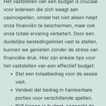
Het vaststellen van een budget is cruciaal
voor iedereen die zich waagt aan
casinospellen, omdat het niet alleen helpt
onze financiën te beschermen, maar ook
onze totale ervaring verbetert. Door een
duidelijke bestedingslimiet vast te stellen,
kunnen we genieten zonder de stress van
financiële druk. Hier zijn enkele tips voor
het vaststellen van een effectief budget:
Stel een totaalbedrag voor de sessie
vast.
Verdeel dat bedrag in hanteerbare
porties voor verschillende spellen.
Blijf binnen je budget, ongeacht de