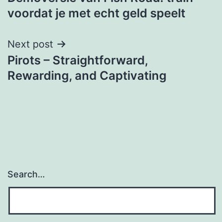
voordat je met echt geld speelt
Next post
Pirots – Straightforward,
Rewarding, and Captivating
Search…