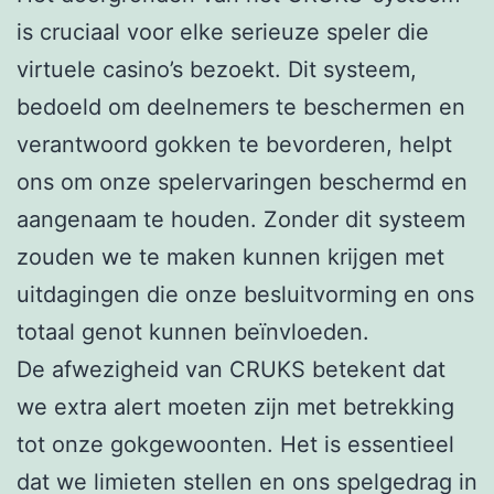
is cruciaal voor elke serieuze speler die
virtuele casino’s bezoekt. Dit systeem,
bedoeld om deelnemers te beschermen en
verantwoord gokken te bevorderen, helpt
ons om onze spelervaringen beschermd en
aangenaam te houden. Zonder dit systeem
zouden we te maken kunnen krijgen met
uitdagingen die onze besluitvorming en ons
totaal genot kunnen beïnvloeden.
De afwezigheid van CRUKS betekent dat
we extra alert moeten zijn met betrekking
tot onze gokgewoonten. Het is essentieel
dat we limieten stellen en ons spelgedrag in