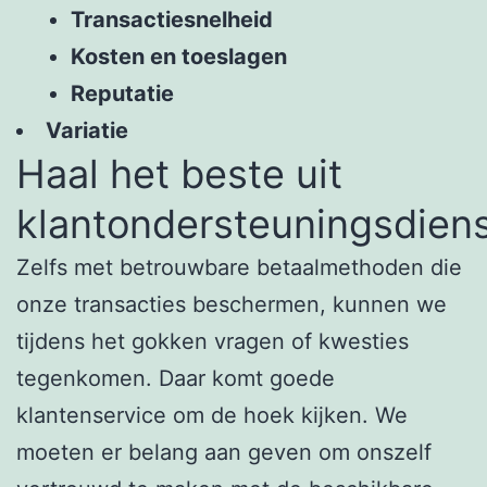
Transactiesnelheid
Kosten en toeslagen
Reputatie
Variatie
Haal het beste uit
klantondersteuningsdien
Zelfs met betrouwbare betaalmethoden die
onze transacties beschermen, kunnen we
tijdens het gokken vragen of kwesties
tegenkomen. Daar komt goede
klantenservice om de hoek kijken. We
moeten er belang aan geven om onszelf