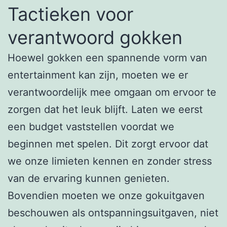
Tactieken voor
verantwoord gokken
Hoewel gokken een spannende vorm van
entertainment kan zijn, moeten we er
verantwoordelijk mee omgaan om ervoor te
zorgen dat het leuk blijft. Laten we eerst
een budget vaststellen voordat we
beginnen met spelen. Dit zorgt ervoor dat
we onze limieten kennen en zonder stress
van de ervaring kunnen genieten.
Bovendien moeten we onze gokuitgaven
beschouwen als ontspanningsuitgaven, niet