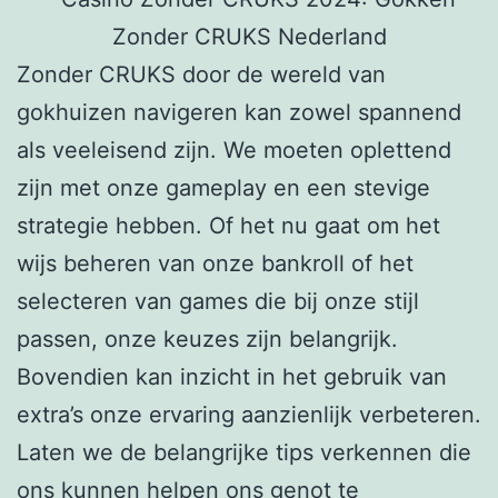
Zonder CRUKS door de wereld van
gokhuizen navigeren kan zowel spannend
als veeleisend zijn. We moeten oplettend
zijn met onze gameplay en een stevige
strategie hebben. Of het nu gaat om het
wijs beheren van onze bankroll of het
selecteren van games die bij onze stijl
passen, onze keuzes zijn belangrijk.
Bovendien kan inzicht in het gebruik van
extra’s onze ervaring aanzienlijk verbeteren.
Laten we de belangrijke tips verkennen die
ons kunnen helpen ons genot te