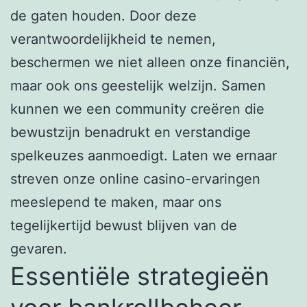
de gaten houden. Door deze
verantwoordelijkheid te nemen,
beschermen we niet alleen onze financiën,
maar ook ons geestelijk welzijn. Samen
kunnen we een community creëren die
bewustzijn benadrukt en verstandige
spelkeuzes aanmoedigt. Laten we ernaar
streven onze online casino-ervaringen
meeslepend te maken, maar ons
tegelijkertijd bewust blijven van de
gevaren.
Essentiële strategieën