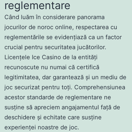
reglementare
Când luăm în considerare panorama
jocurilor de noroc online, respectarea cu
reglementările se evidențiază ca un factor
crucial pentru securitatea jucătorilor.
Licențele Ice Casino de la entități
recunoscute nu numai că certifică
legitimitatea, dar garantează și un mediu de
joc securizat pentru toți. Comprehensiunea
acestor standarde de reglementare ne
susține să apreciem angajamentul față de
deschidere și echitate care susține
experienței noastre de joc.