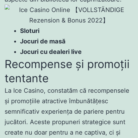
Sloturi
Jocuri de masă
Jocuri cu dealeri live
Recompense și promoții
tentante
La Ice Casino, constatăm că recompensele
și promoțiile atractive îmbunătățesc
semnificativ experiența de pariere pentru
jucători. Aceste propuneri strategice sunt
create nu doar pentru a ne captiva, ci și