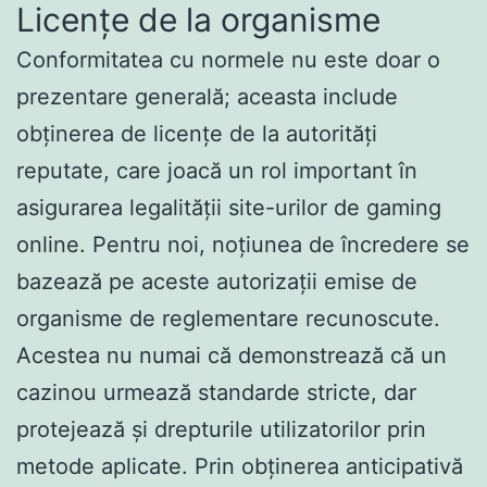
Licențe de la organisme
Conformitatea cu normele nu este doar o
prezentare generală; aceasta include
obținerea de licențe de la autorități
reputate, care joacă un rol important în
asigurarea legalității site-urilor de gaming
online. Pentru noi, noțiunea de încredere se
bazează pe aceste autorizații emise de
organisme de reglementare recunoscute.
Acestea nu numai că demonstrează că un
cazinou urmează standarde stricte, dar
protejează și drepturile utilizatorilor prin
metode aplicate. Prin obținerea anticipativă