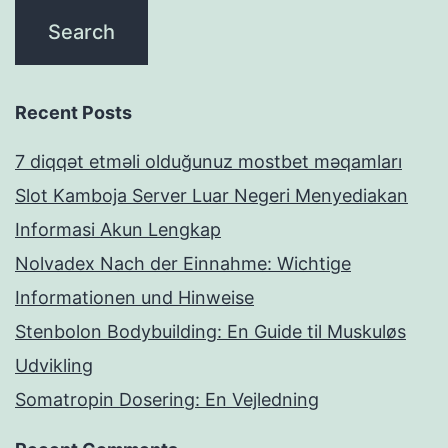
Recent Posts
7 diqqət etməli olduğunuz mostbet məqamları
Slot Kamboja Server Luar Negeri Menyediakan
Informasi Akun Lengkap
Nolvadex Nach der Einnahme: Wichtige
Informationen und Hinweise
Stenbolon Bodybuilding: En Guide til Muskuløs
Udvikling
Somatropin Dosering: En Vejledning