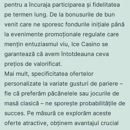
pentru a încuraja participarea și fidelitatea
pe termen lung. De la bonusurile de bun
venit care ne sporesc fondurile inițiale până
la evenimente promoționale regulate care
mențin entuziasmul viu, Ice Casino se
garantează că avem întotdeauna ceva
prețios de valorificat.
Mai mult, specificitatea ofertelor
personalizate la variate gusturi de pariere –
fie că preferăm păcănelele sau jocurile de
masă clasică – ne sporește probabilitățile de
succes. Pe măsură ce explorăm aceste
oferte atractive, obținem avantajul crucial