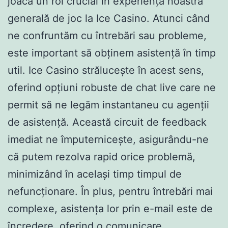
joacă un rol crucial în experiența noastră
generală de joc la Ice Casino. Atunci când
ne confruntăm cu întrebări sau probleme,
este important să obținem asistență în timp
util. Ice Casino strălucește în acest sens,
oferind opțiuni robuste de chat live care ne
permit să ne legăm instantaneu cu agenții
de asistență. Această circuit de feedback
imediat ne împuternicește, asigurându-ne
că putem rezolva rapid orice problemă,
minimizând în același timp timpul de
nefuncționare. În plus, pentru întrebări mai
complexe, asistența lor prin e-mail este de
încredere, oferind o comunicare