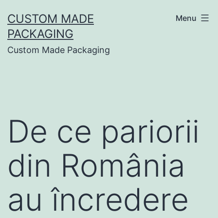
CUSTOM MADE
Menu
PACKAGING
Custom Made Packaging
De ce pariorii
din România
au încredere