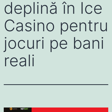
deplină în Ice
Casino pentru
jocuri pe bani
reali