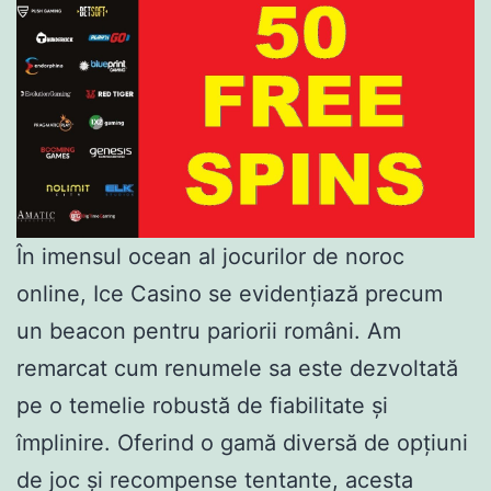
În imensul ocean al jocurilor de noroc
online, Ice Casino se evidențiază precum
un beacon pentru pariorii români. Am
remarcat cum renumele sa este dezvoltată
pe o temelie robustă de fiabilitate și
împlinire. Oferind o gamă diversă de opțiuni
de joc și recompense tentante, acesta