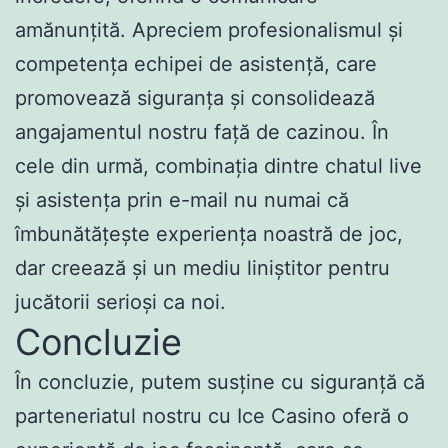
amănunțită. Apreciem profesionalismul și
competența echipei de asistență, care
promovează siguranța și consolidează
angajamentul nostru față de cazinou. În
cele din urmă, combinația dintre chatul live
și asistența prin e-mail nu numai că
îmbunătățește experiența noastră de joc,
dar creează și un mediu liniștitor pentru
jucătorii serioși ca noi.
Concluzie
În concluzie, putem susține cu siguranță că
parteneriatul nostru cu Ice Casino oferă o