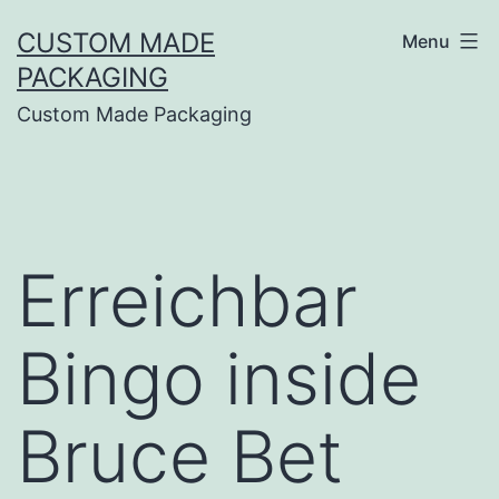
CUSTOM MADE
Menu
PACKAGING
Custom Made Packaging
Erreichbar
Bingo inside
Bruce Bet