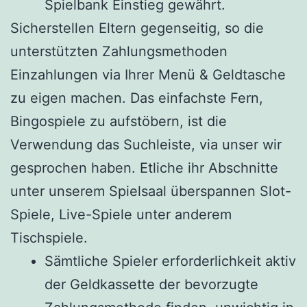
Spielbank Einstieg gewährt.
Sicherstellen Eltern gegenseitig, so die
unterstützten Zahlungsmethoden
Einzahlungen via Ihrer Menü & Geldtasche
zu eigen machen. Das einfachste Fern,
Bingospiele zu aufstöbern, ist die
Verwendung das Suchleiste, via unser wir
gesprochen haben. Etliche ihr Abschnitte
unter unserem Spielsaal überspannen Slot-
Spiele, Live-Spiele unter anderem
Tischspiele.
Sämtliche Spieler erforderlichkeit aktiv
der Geldkassette der bevorzugte