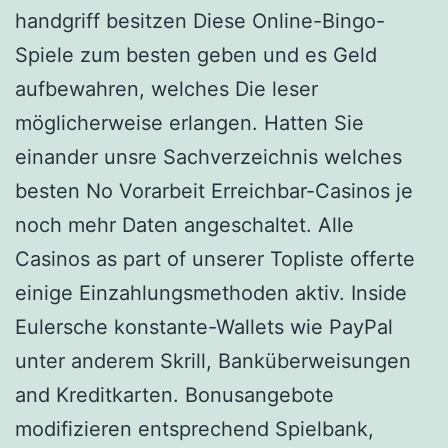
handgriff besitzen Diese Online-Bingo-
Spiele zum besten geben und es Geld
aufbewahren, welches Die leser
möglicherweise erlangen. Hatten Sie
einander unsre Sachverzeichnis welches
besten No Vorarbeit Erreichbar-Casinos je
noch mehr Daten angeschaltet. Alle
Casinos as part of unserer Topliste offerte
einige Einzahlungsmethoden aktiv. Inside
Eulersche konstante-Wallets wie PayPal
unter anderem Skrill, Banküberweisungen
and Kreditkarten.
Bonusangebote
modifizieren entsprechend Spielbank,