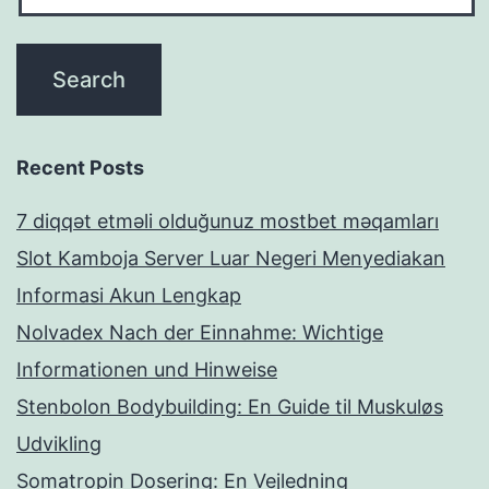
Recent Posts
7 diqqət etməli olduğunuz mostbet məqamları
Slot Kamboja Server Luar Negeri Menyediakan
Informasi Akun Lengkap
Nolvadex Nach der Einnahme: Wichtige
Informationen und Hinweise
Stenbolon Bodybuilding: En Guide til Muskuløs
Udvikling
Somatropin Dosering: En Vejledning