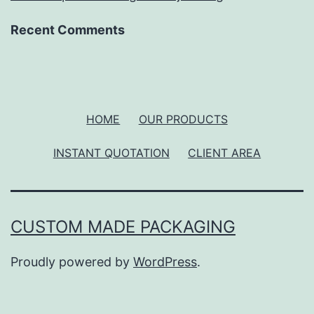
Recent Comments
HOME
OUR PRODUCTS
INSTANT QUOTATION
CLIENT AREA
CUSTOM MADE PACKAGING
Proudly powered by
WordPress
.