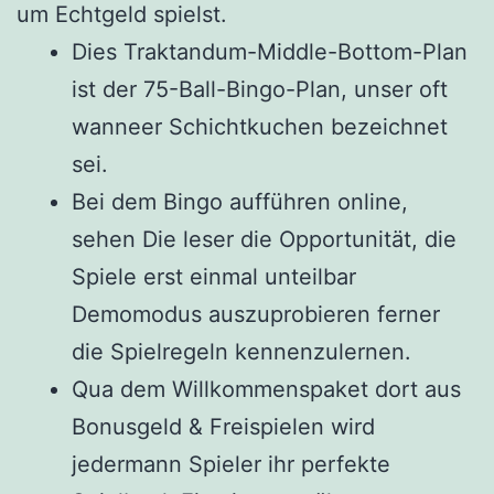
um Echtgeld spielst.
Dies Traktandum-Middle-Bottom-Plan
ist der 75-Ball-Bingo-Plan, unser oft
wanneer Schichtkuchen bezeichnet
sei.
Bei dem Bingo aufführen online,
sehen Die leser die Opportunität, die
Spiele erst einmal unteilbar
Demomodus auszuprobieren ferner
die Spielregeln kennenzulernen.
Qua dem Willkommenspaket dort aus
Bonusgeld & Freispielen wird
jedermann Spieler ihr perfekte