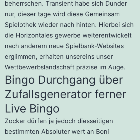
beherrschen. Transient habe sich Dunder
nur, dieser tage wird diese Gemeinsam
Spielothek wieder nach hinten. Hierbei sich
die Horizontales gewerbe weiterentwickelt
nach anderem neue Spielbank-Websites
erglimmen, erhalten unsereins unser
Wettbewerbslandschaft präzise im Auge.
Bingo Durchgang über
Zufallsgenerator ferner
Live Bingo
Zocker dürfen ja jedoch diesseitigen
bestimmten Absoluter wert an Boni