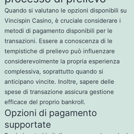
Quando si valutano le opzioni disponibili su
Vincispin Casino, è cruciale considerare i
metodi di pagamento disponibili per le
transazioni. Essere a conoscenza di le
tempistiche di prelievo può influenzare
considerevolmente la propria esperienza
complessiva, soprattutto quando si
anticipano vincite. Inoltre, sapere delle
spese di transazione assicura gestione
efficace del proprio bankroll.
Opzioni di pagamento
supportate