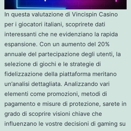
In questa valutazione di Vincispin Casino
per i giocatori italiani, scoprirete dati
interessanti che ne evidenziano la rapida
espansione. Con un aumento del 20%
annuale del partecipazione degli utenti, la
selezione di giochi e le strategie di
fidelizzazione della piattaforma meritano
un’analisi dettagliata. Analizzando vari
elementi come promozioni, metodi di
pagamento e misure di protezione, sarete in
grado di scoprire visioni chiave che
influenzano le vostre decisioni di gaming su