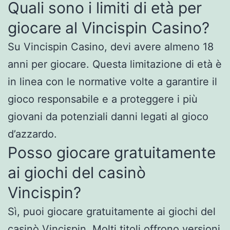
Quali sono i limiti di età per
giocare al Vincispin Casino?
Su Vincispin Casino, devi avere almeno 18
anni per giocare. Questa limitazione di età è
in linea con le normative volte a garantire il
gioco responsabile e a proteggere i più
giovani da potenziali danni legati al gioco
d’azzardo.
Posso giocare gratuitamente
ai giochi del casinò
Vincispin?
Sì, puoi giocare gratuitamente ai giochi del
casinò Vincispin. Molti titoli offrono versioni