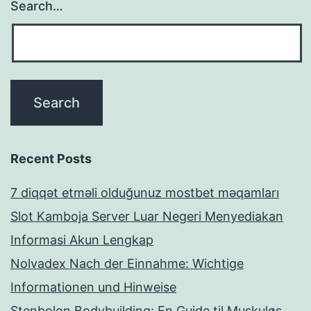
Search…
Recent Posts
7 diqqət etməli olduğunuz mostbet məqamları
Slot Kamboja Server Luar Negeri Menyediakan
Informasi Akun Lengkap
Nolvadex Nach der Einnahme: Wichtige
Informationen und Hinweise
Stenbolon Bodybuilding: En Guide til Muskuløs