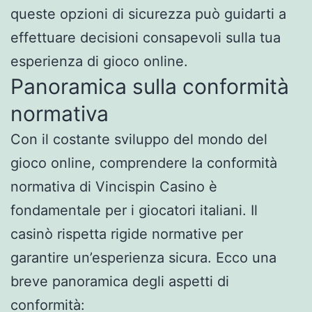
queste opzioni di sicurezza può guidarti a
effettuare decisioni consapevoli sulla tua
esperienza di gioco online.
Panoramica sulla conformità
normativa
Con il costante sviluppo del mondo del
gioco online, comprendere la conformità
normativa di Vincispin Casino è
fondamentale per i giocatori italiani. Il
casinò rispetta rigide normative per
garantire un’esperienza sicura. Ecco una
breve panoramica degli aspetti di
conformità: