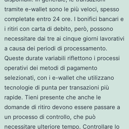
tramite e-wallet sono le più veloci, spesso
completate entro 24 ore. I bonifici bancari e
i ritiri con carta di debito, però, possono
necessitare dai tre ai cinque giorni lavorativi
a causa dei periodi di processamento.
Queste durate variabili riflettono i processi
operativi dei metodi di pagamento
selezionati, con i e-wallet che utilizzano
tecnologie di punta per transazioni più
rapide. Tieni presente che anche le
domande di ritiro devono essere passare a
un processo di controllo, che può
necessitare ulteriore tempo. Controllare lo