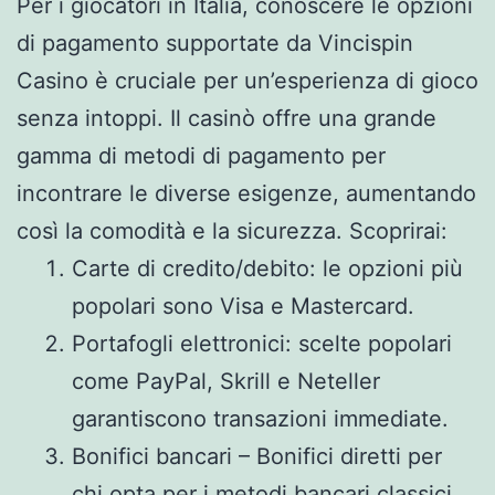
Per i giocatori in Italia, conoscere le opzioni
di pagamento supportate da Vincispin
Casino è cruciale per un’esperienza di gioco
senza intoppi. Il casinò offre una grande
gamma di metodi di pagamento per
incontrare le diverse esigenze, aumentando
così la comodità e la sicurezza. Scoprirai:
Carte di credito/debito: le opzioni più
popolari sono Visa e Mastercard.
Portafogli elettronici: scelte popolari
come PayPal, Skrill e Neteller
garantiscono transazioni immediate.
Bonifici bancari – Bonifici diretti per
chi opta per i metodi bancari classici.