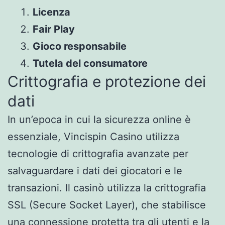
Licenza
Fair Play
Gioco responsabile
Tutela del consumatore
Crittografia e protezione dei
dati
In un’epoca in cui la sicurezza online è
essenziale, Vincispin Casino utilizza
tecnologie di crittografia avanzate per
salvaguardare i dati dei giocatori e le
transazioni. Il casinò utilizza la crittografia
SSL (Secure Socket Layer), che stabilisce
una connessione protetta tra gli utenti e la