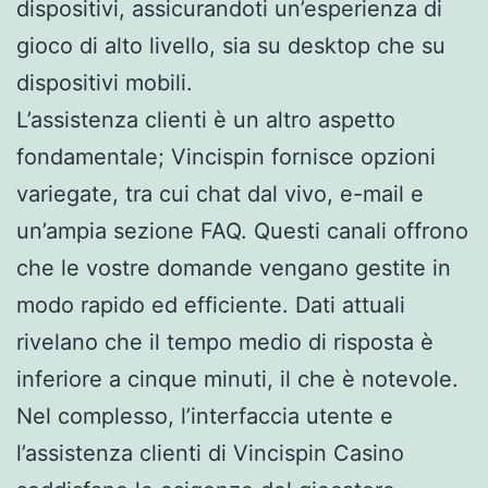
dispositivi, assicurandoti un’esperienza di
gioco di alto livello, sia su desktop che su
dispositivi mobili.
L’assistenza clienti è un altro aspetto
fondamentale; Vincispin fornisce opzioni
variegate, tra cui chat dal vivo, e-mail e
un’ampia sezione FAQ. Questi canali offrono
che le vostre domande vengano gestite in
modo rapido ed efficiente. Dati attuali
rivelano che il tempo medio di risposta è
inferiore a cinque minuti, il che è notevole.
Nel complesso, l’interfaccia utente e
l’assistenza clienti di Vincispin Casino