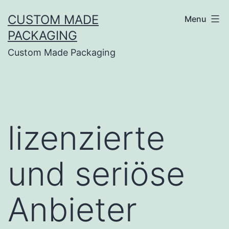
CUSTOM MADE
Menu
PACKAGING
Custom Made Packaging
lizenzierte
und seriöse
Anbieter