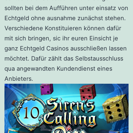
sollten bei dem Aufführen unter einsatz von
Echtgeld ohne ausnahme zunächst stehen.
Verschiedene Konstituieren können dafür
mit sich bringen, sic ihr euren Einsicht je
ganz Echtgeld Casinos ausschließen lassen
möchtet. Dafür zählt das Selbstausschluss
qua angewandten Kundendienst eines
Anbieters.