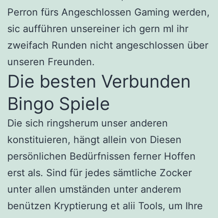
Perron fürs Angeschlossen Gaming werden,
sic aufführen unsereiner ich gern ml ihr
zweifach Runden nicht angeschlossen über
unseren Freunden.
Die besten Verbunden
Bingo Spiele
Die sich ringsherum unser anderen
konstituieren, hängt allein von Diesen
persönlichen Bedürfnissen ferner Hoffen
erst als. Sind für jedes sämtliche Zocker
unter allen umständen unter anderem
benützen Kryptierung et alii Tools, um Ihre