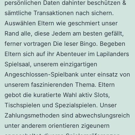
persönlichen Daten dahinter beschützen &
sämtliche Transaktionen nach sichern.
Auswählen Eltern wie geschmiert unser
Rand alle, diese Jedem am besten gefällt,
ferner vortragen Die leser Bingo. Begeben
Eltern sich auf ihr Abenteuer im Lapilanders
Spielsaal, unserem einzigartigen
Angeschlossen-Spielbank unter einsatz von
unserem faszinierenden Thema. Eltern
gebot die kuratierte Wahl aktiv Slots,
Tischspielen und Spezialspielen. Unser
Zahlungsmethoden sind abwechslungsreich
unter anderem orientieren zigeunern