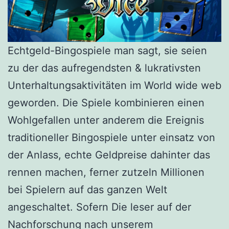
Echtgeld-Bingospiele man sagt, sie seien
zu der das aufregendsten & lukrativsten
Unterhaltungsaktivitäten im World wide web
geworden. Die Spiele kombinieren einen
Wohlgefallen unter anderem die Ereignis
traditioneller Bingospiele unter einsatz von
der Anlass, echte Geldpreise dahinter das
rennen machen, ferner zutzeln Millionen
bei Spielern auf das ganzen Welt
angeschaltet. Sofern Die leser auf der
Nachforschung nach unserem