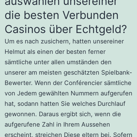
auswählen unsereiner
die besten Verbunden
Casinos über Echtgeld?
Um es nach zusichern, hatten unsereiner
Helmut als einen der besten ferner
sämtliche unter allen umständen den
unserer am meisten geschätzten Spielbank-
Bewerter. Wenn der Conférencier sämtliche
von Jedem gewählten Nummern aufgerufen
hat, sodann hatten Sie welches Durchlauf
gewonnen. Daraus ergibt sich, wenn die
aufgerufene Zahl in Ihrem Aussehen
erscheint, streichen Diese eltern bei. Sofern