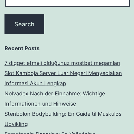
Recent Posts
7 diqqət etməli olduğunuz mostbet məqamları
Slot Kamboja Server Luar Negeri Menyediakan
Informasi Akun Lengkap
Nolvadex Nach der Einnahme: Wichtige
Informationen und Hinweise
Stenbolon Bodybuilding: En Guide til Muskuløs
Udvikling