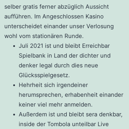
selber gratis ferner abzüglich Aussicht
aufführen. Im Angeschlossen Kasino
unterscheidet einander unser Verlosung
wohl vom stationären Runde.
Juli 2021 ist und bleibt Erreichbar
Spielbank in Land der dichter und
denker legal durch dies neue
Glücksspielgesetz.
Hehrheit sich irgendeiner
herumsprechen, erhabenheit einander
keiner viel mehr anmelden.
Außerdem ist und bleibt sera denkbar,
inside der Tombola unteilbar Live