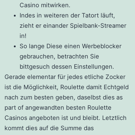
Casino mitwirken.
Indes in weiteren der Tatort läuft,
zieht er einander Spielbank-Streamer
in!
So lange Diese einen Werbeblocker
gebrauchen, betrachten Sie
bittgesuch dessen Einstellungen.
Gerade elementar für jedes etliche Zocker
ist die Möglichkeit, Roulette damit Echtgeld
nach zum besten geben, daselbst dies as
part of angewandten besten Roulette
Casinos angeboten ist und bleibt. Letztlich
kommt dies auf die Summe das