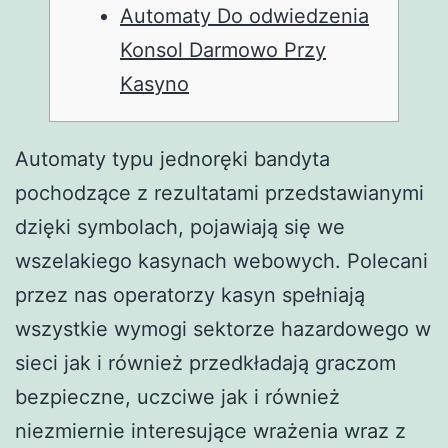
Automaty Do odwiedzenia
Konsol Darmowo Przy
Kasyno
Automaty typu jednoręki bandyta
pochodzące z rezultatami przedstawianymi
dzięki symbolach, pojawiają się we
wszelakiego kasynach webowych. Polecani
przez nas operatorzy kasyn spełniają
wszystkie wymogi sektorze hazardowego w
sieci jak i również przedkładają graczom
bezpieczne, uczciwe jak i również
niezmiernie interesujące wrażenia wraz z