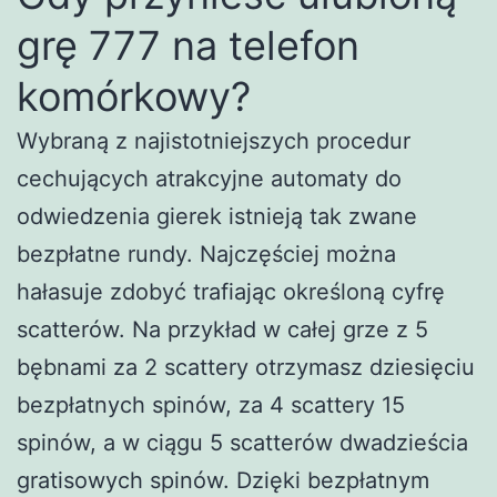
grę 777 na telefon
komórkowy?
Wybraną z najistotniejszych procedur
cechujących atrakcyjne automaty do
odwiedzenia gierek istnieją tak zwane
bezpłatne rundy. Najczęściej można
hałasuje zdobyć trafiając określoną cyfrę
scatterów. Na przykład w całej grze z 5
bębnami za 2 scattery otrzymasz dziesięciu
bezpłatnych spinów, za 4 scattery 15
spinów, a w ciągu 5 scatterów dwadzieścia
gratisowych spinów. Dzięki bezpłatnym