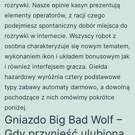
rozrywki. Nasze opinie kasyn prezentują
elementy operatorów, z racji czego
podejmiesz spontaniczny dobór miejsca do
rozrywki w internecie.
Wszyscy robot z
osobna charakteryzuje się nowym tematem,
wykonaniem ikon i układem bonusowym jak
i również interfejsem gracza. Giełda
hazardowy wyróżnia cztery podstawowe
typy zabawy automaty darmowo, a dowolną
pochodzące z nich omówimy pokrótce
poniżej.
Gniazdo Big Bad Wolf –
Gdy przynieść ulubioną