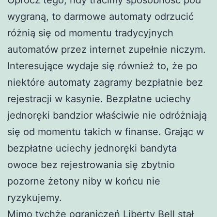
wygraną, to darmowe automaty odrzucić
różnią się od momentu tradycyjnych
automatów przez internet zupełnie niczym.
Interesujące wydaje się również to, że po
niektóre automaty zagramy bezpłatnie bez
rejestracji w kasynie. Bezpłatne uciechy
jednoręki bandzior właściwie nie odróżniają
się od momentu takich w finanse. Grając w
bezpłatne uciechy jednoręki bandyta
owoce bez rejestrowania się zbytnio
pozorne żetony niby w końcu nie
ryzykujemy.
Mimo tychże ograniczeń Liberty Bell stał