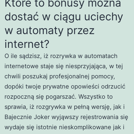
Które to bonusy można
dostać w ciągu uciechy
w automaty przez
internet?
O ile sądzisz, iż rozrywka w automatach
internetowe staje się niesprzyjająca, w tej
chwili poszukaj profesjonalnej pomocy,
dopóki twoje prywatne opowieści odrzucić
rozpoczną się pogarszać. Wszystko to
sprawia, iż rozgrywka w pełną wersję, jak i
Bajecznie Joker wyjąwszy rejestrowania się
wydaje się istotnie nieskomplikowane jak i