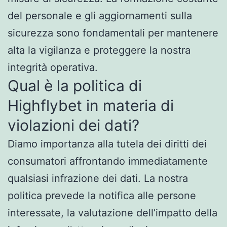
del personale e gli aggiornamenti sulla
sicurezza sono fondamentali per mantenere
alta la vigilanza e proteggere la nostra
integrità operativa.
Qual è la politica di
Highflybet in materia di
violazioni dei dati?
Diamo importanza alla tutela dei diritti dei
consumatori affrontando immediatamente
qualsiasi infrazione dei dati. La nostra
politica prevede la notifica alle persone
interessate, la valutazione dell’impatto della