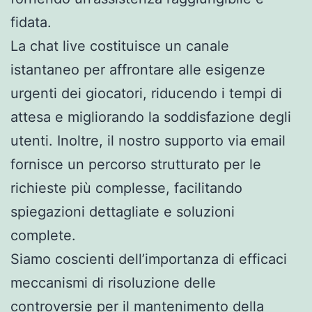
fidata.
La chat live costituisce un canale
istantaneo per affrontare alle esigenze
urgenti dei giocatori, riducendo i tempi di
attesa e migliorando la soddisfazione degli
utenti. Inoltre, il nostro supporto via email
fornisce un percorso strutturato per le
richieste più complesse, facilitando
spiegazioni dettagliate e soluzioni
complete.
Siamo coscienti dell’importanza di efficaci
meccanismi di risoluzione delle
controversie per il mantenimento della