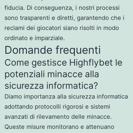
fiducia. Di conseguenza, i nostri processi
sono trasparenti e diretti, garantendo che i
reclami dei giocatori siano risolti in modo
ordinato e imparziale.
Domande frequenti
Come gestisce Highflybet le
potenziali minacce alla
sicurezza informatica?
Diamo importanza alla sicurezza informatica
adottando protocolli rigorosi e sistemi
avanzati di rilevamento delle minacce.
Queste misure monitorano e attenuano