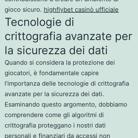
gioco sicuro.
highflybet casinò ufficiale
Tecnologie di
crittografia avanzate per
la sicurezza dei dati
Quando si considera la protezione dei
giocatori, è fondamentale capire
l’importanza delle tecnologie di crittografia
avanzate per la sicurezza dei dati.
Esaminando questo argomento, dobbiamo
comprendere come gli algoritmi di
crittografia proteggano i nostri dati
personali e finanziari da accessi non