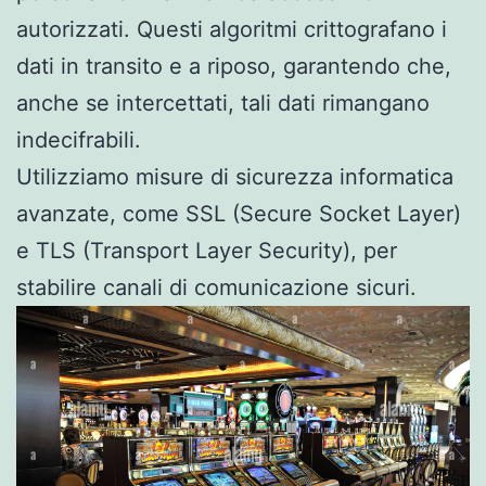
autorizzati. Questi algoritmi crittografano i
dati in transito e a riposo, garantendo che,
anche se intercettati, tali dati rimangano
indecifrabili.
Utilizziamo misure di sicurezza informatica
avanzate, come SSL (Secure Socket Layer)
e TLS (Transport Layer Security), per
stabilire canali di comunicazione sicuri.