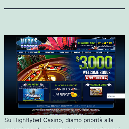
Su Highflybet Casino, diamo priorità alla