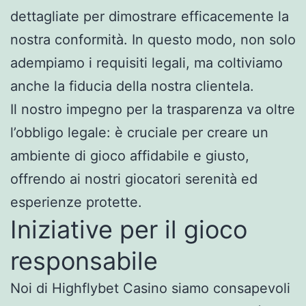
dettagliate per dimostrare efficacemente la
nostra conformità. In questo modo, non solo
adempiamo i requisiti legali, ma coltiviamo
anche la fiducia della nostra clientela.
Il nostro impegno per la trasparenza va oltre
l’obbligo legale: è cruciale per creare un
ambiente di gioco affidabile e giusto,
offrendo ai nostri giocatori serenità ed
esperienze protette.
Iniziative per il gioco
responsabile
Noi di Highflybet Casino siamo consapevoli