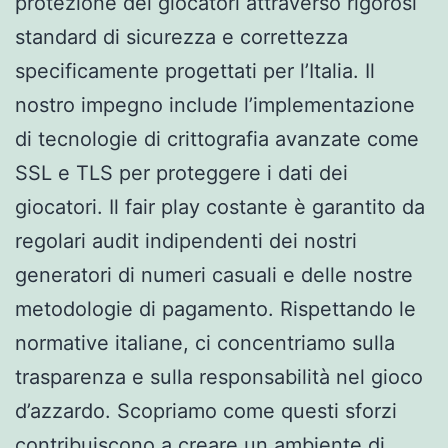
protezione dei giocatori attraverso rigorosi
standard di sicurezza e correttezza
specificamente progettati per l’Italia. Il
nostro impegno include l’implementazione
di tecnologie di crittografia avanzate come
SSL e TLS per proteggere i dati dei
giocatori. Il fair play costante è garantito da
regolari audit indipendenti dei nostri
generatori di numeri casuali e delle nostre
metodologie di pagamento. Rispettando le
normative italiane, ci concentriamo sulla
trasparenza e sulla responsabilità nel gioco
d’azzardo. Scopriamo come questi sforzi
contribuiscono a creare un ambiente di