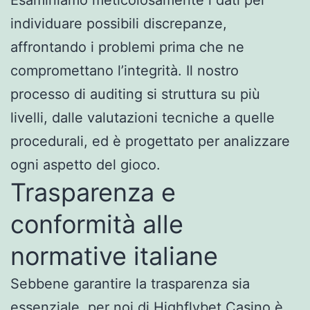
individuare possibili discrepanze,
affrontando i problemi prima che ne
compromettano l’integrità. Il nostro
processo di auditing si struttura su più
livelli, dalle valutazioni tecniche a quelle
procedurali, ed è progettato per analizzare
ogni aspetto del gioco.
Trasparenza e
conformità alle
normative italiane
Sebbene garantire la trasparenza sia
essenziale, per noi di Highflybet Casino è