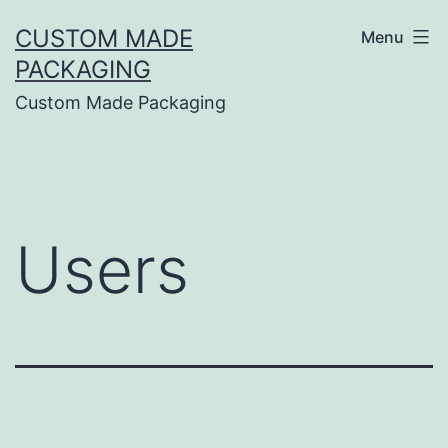
CUSTOM MADE
Menu
PACKAGING
Custom Made Packaging
Users