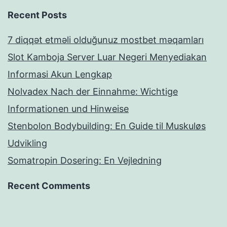
Recent Posts
7 diqqət etməli olduğunuz mostbet məqamları
Slot Kamboja Server Luar Negeri Menyediakan
Informasi Akun Lengkap
Nolvadex Nach der Einnahme: Wichtige
Informationen und Hinweise
Stenbolon Bodybuilding: En Guide til Muskuløs
Udvikling
Somatropin Dosering: En Vejledning
Recent Comments