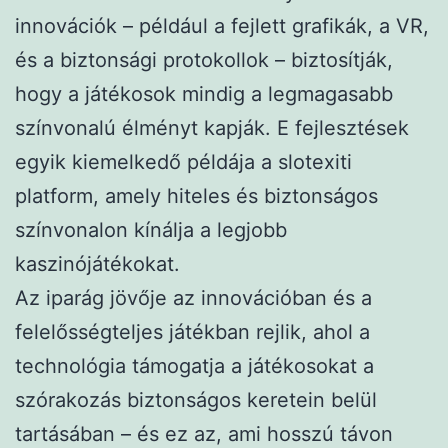
innovációk – például a fejlett grafikák, a VR,
és a biztonsági protokollok – biztosítják,
hogy a játékosok mindig a legmagasabb
színvonalú élményt kapják. E fejlesztések
egyik kiemelkedő példája a slotexiti
platform, amely hiteles és biztonságos
színvonalon kínálja a legjobb
kaszinójátékokat.
Az iparág jövője az innovációban és a
felelősségteljes játékban rejlik, ahol a
technológia támogatja a játékosokat a
szórakozás biztonságos keretein belül
tartásában – és ez az, ami hosszú távon