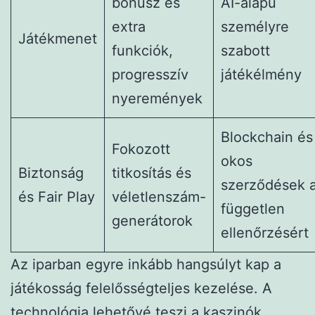
bónusz és
AI-alapú
extra
személyre
Játékmenet
funkciók,
szabott
progresszív
játékélmény
nyeremények
Blockchain és
Fokozott
okos
Biztonság
titkosítás és
szerződések 
és Fair Play
véletlenszám-
független
generátorok
ellenőrzésért
Az iparban egyre inkább hangsúlyt kap a
játékosság felelősségteljes kezelése. A
technológia lehetővé teszi a kaszinók