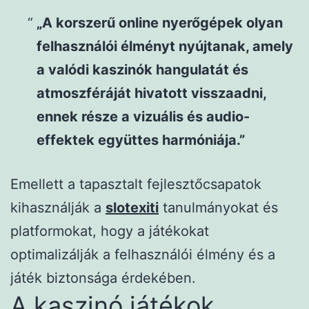
„A korszerű online nyerőgépek olyan
felhasználói élményt nyújtanak, amely
a valódi kaszinók hangulatát és
atmoszféráját hivatott visszaadni,
ennek része a vizuális és audio-
effektek együttes harmóniája.”
Emellett a tapasztalt fejlesztőcsapatok
kihasználják a
slotexiti
tanulmányokat és
platformokat, hogy a játékokat
optimalizálják a felhasználói élmény és a
játék biztonsága érdekében.
A kaszinó játékok