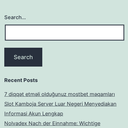
Search…
Recent Posts
7 diqqət etməli olduğunuz mostbet məqamları
Slot Kamboja Server Luar Negeri Menyediakan
Informasi Akun Lengkap
Nolvadex Nach der Einnahme: Wichtige