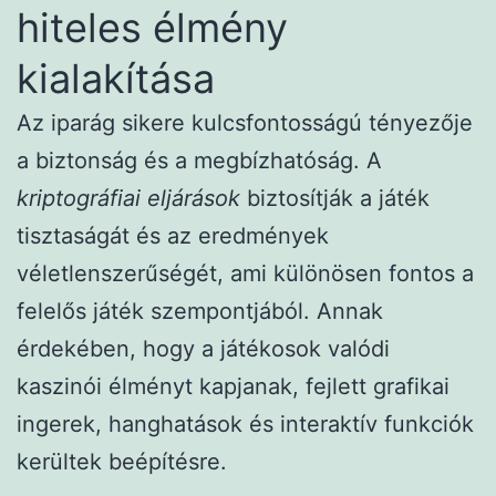
hiteles élmény
kialakítása
Az iparág sikere kulcsfontosságú tényezője
a biztonság és a megbízhatóság. A
kriptográfiai eljárások
biztosítják a játék
tisztaságát és az eredmények
véletlenszerűségét, ami különösen fontos a
felelős játék szempontjából. Annak
érdekében, hogy a játékosok valódi
kaszinói élményt kapjanak, fejlett grafikai
ingerek, hanghatások és interaktív funkciók
kerültek beépítésre.