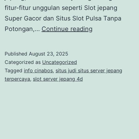
fitur-fitur unggulan seperti Slot jepang
Super Gacor dan Situs Slot Pulsa Tanpa
Potongan,…
Continue reading
Published
August 23, 2025
Categorized as
Uncategorized
Tagged
info cinabos
,
situs judi situs server jepang
terpercaya
,
slot server jepang 4d