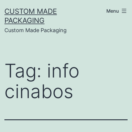
CUSTOM MADE
Menu
PACKAGING
Custom Made Packaging
Tag:
info
cinabos