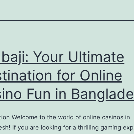
baji: Your Ultimate
tination for Online
ino Fun in Banglade
tion Welcome to the world of online casinos in
sh! If you are looking for a thrilling gaming ex