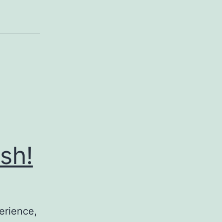
sh!
perience,