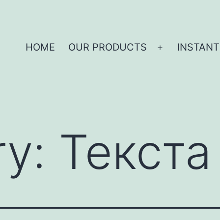
HOME
OUR PRODUCTS
INSTANT
ry:
Текста