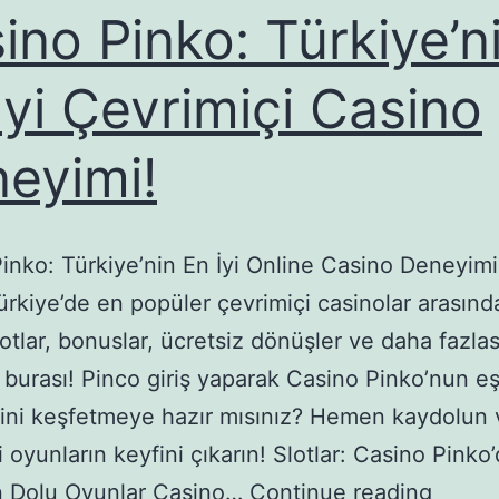
ino Pinko: Türkiye’n
İyi Çevrimiçi Casino
eyimi!
inko: Türkiye’nin En İyi Online Casino Deneyim
ürkiye’de en popüler çevrimiçi casinolar arasınd
lotlar, bonuslar, ücretsiz dönüşler ve daha fazlas
s burası! Pinco giriş yaparak Casino Pinko’nun e
ini keşfetmeye hazır mısınız? Hemen kaydolun 
 oyunların keyfini çıkarın! Slotlar: Casino Pinko
 Dolu Oyunlar Casino…
Continue reading