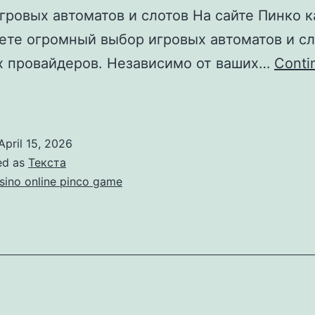
гровых автоматов и слотов На сайте Пинко 
ете огромный выбор игровых автоматов и сл
 провайдеров. Независимо от ваших…
Conti
April 15, 2026
ed as
Текста
sino online pinco game