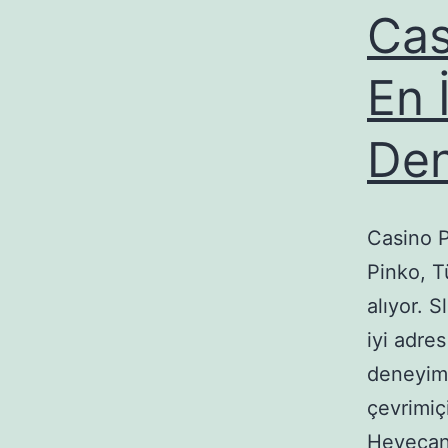
Cas
En 
Den
Casino P
Pinko, T
alıyor. S
iyi adre
deneyim
çevrimiçi
Heyecan