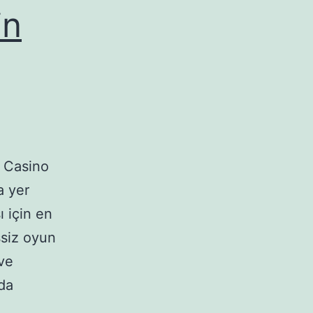
in
i Casino
a yer
ı için en
şsiz oyun
ve
’da