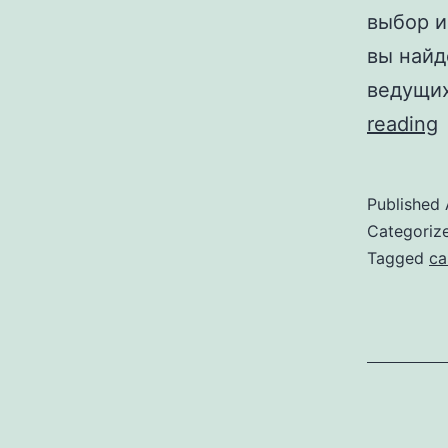
выбор и
вы найд
ведущих
reading
Published
Categoriz
Tagged
ca