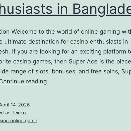
husiasts in Banglad
tion Welcome to the world of online gaming wi
e ultimate destination for casino enthusiasts in
sh. If you are looking for an exciting platform t
orite casino games, then Super Ace is the place
ide range of slots, bonuses, and free spins, Su
Continue reading
April 14, 2026
ed as
Текста
sino online game