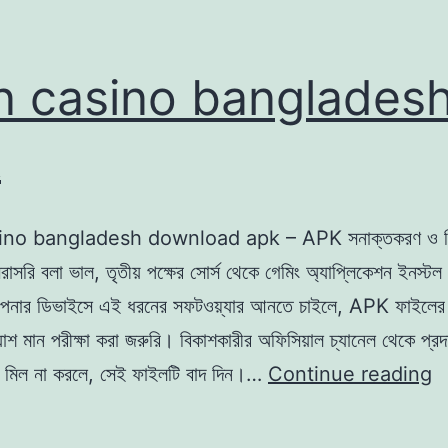
n casino banglades
k
ino bangladesh download apk – APK সনাক্তকরণ ও ন
সরি বলা ভাল, তৃতীয় পক্ষের সোর্স থেকে গেমিং অ্যাপ্লিকেশন ইনস্টল
। আপনার ডিভাইসে এই ধরনের সফটওয়্যার আনতে চাইলে, APK ফাইলের
হ্যাশ মান পরীক্ষা করা জরুরি। বিকাশকারীর অফিসিয়াল চ্যানেল থেকে প্রদ
ে মিল না করলে, সেই ফাইলটি বাদ দিন।…
Continue reading