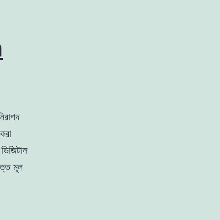
h
িরাপদ
 করা
 ডিজিটাল
ত্ত মূল