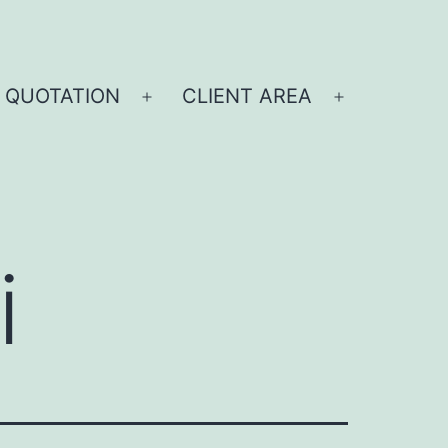
 QUOTATION
CLIENT AREA
i