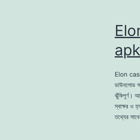
Elo
ap
Elon cas
ডাউনলোড সরা
ঝুঁকিপূর্ণ
স্বাক্ষর ও 
তথ্যের সাথ