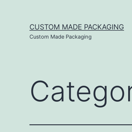
CUSTOM MADE PACKAGING
Custom Made Packaging
Catego