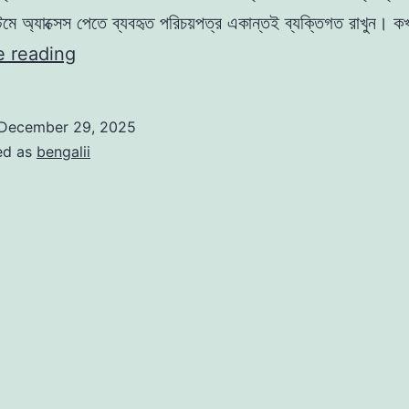
্টেমে অ্যাক্সেস পেতে ব্যবহৃত পরিচয়পত্র একান্তই ব্যক্তিগত রাখুন।
e reading
December 29, 2025
ed as
bengalii