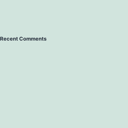
Recent Comments