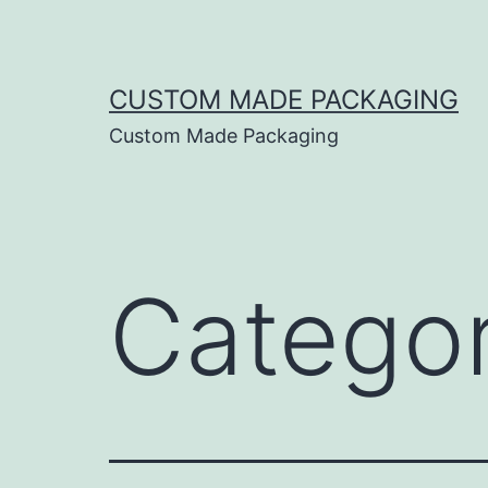
CUSTOM MADE PACKAGING
Custom Made Packaging
Catego