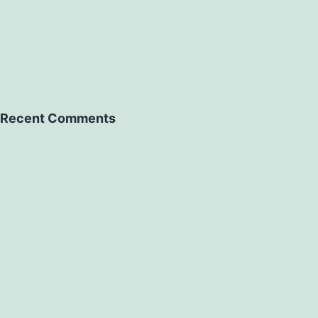
Recent Comments