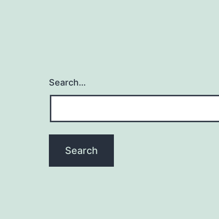
Search…