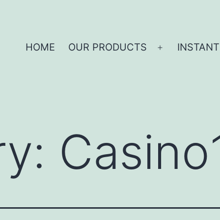
HOME
OUR PRODUCTS
INSTANT
ry:
Casino