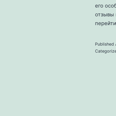
его осо
отзывы 
перейт
Published
Categoriz