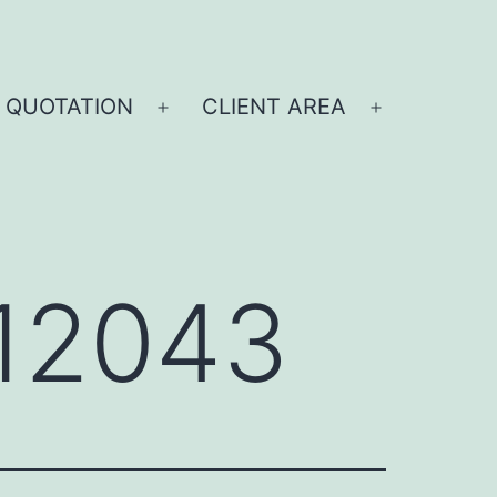
 QUOTATION
CLIENT AREA
12043