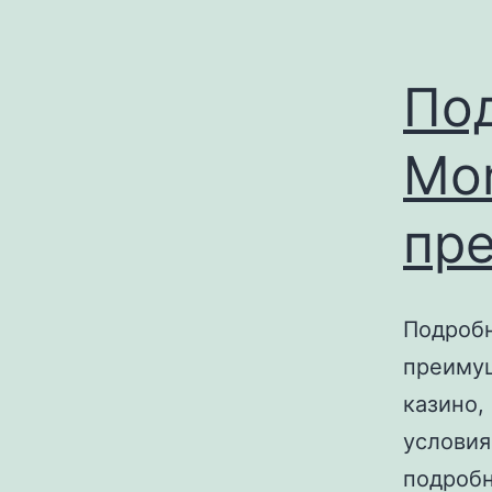
По
Mon
пр
Подробн
преимущ
казино,
условия
подробн