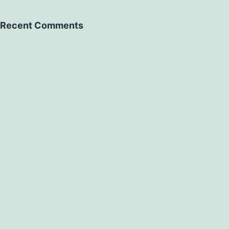
Recent Comments