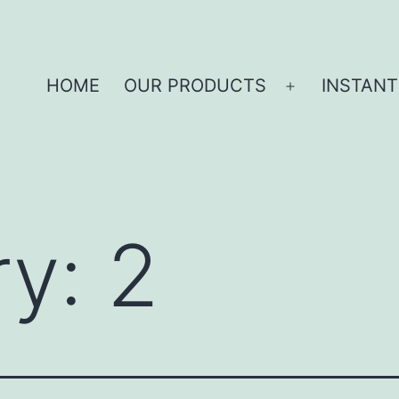
HOME
OUR PRODUCTS
INSTANT
ry:
2