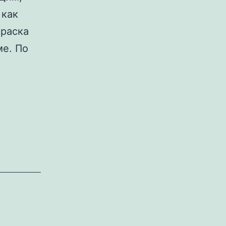
 как
краска
ме. По