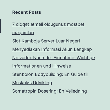
Recent Posts
7 diqqət etməli olduğunuz mostbet
məqamları
Slot Kamboja Server Luar Negeri
Menyediakan Informasi Akun Lengkap
Nolvadex Nach der Einnahme: Wichtige
Informationen und Hinweise
Stenbolon Bodybuilding: En Guide til
Muskuløs Udvikling
Somatropin Dosering: En Vejledning