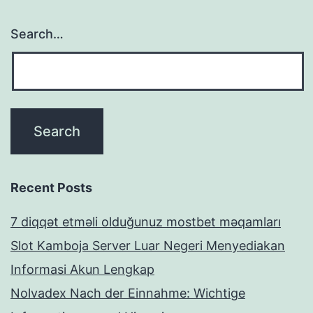
Search…
Recent Posts
7 diqqət etməli olduğunuz mostbet məqamları
Slot Kamboja Server Luar Negeri Menyediakan
Informasi Akun Lengkap
Nolvadex Nach der Einnahme: Wichtige