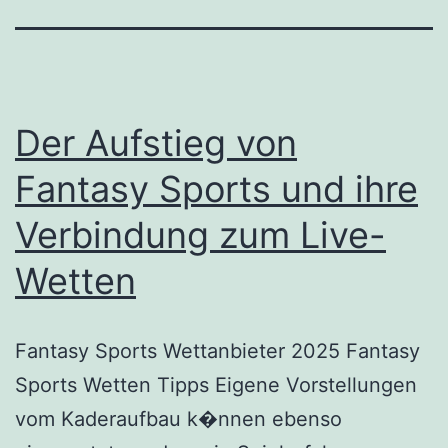
Der Aufstieg von
Fantasy Sports und ihre
Verbindung zum Live-
Wetten
Fantasy Sports Wettanbieter 2025 Fantasy
Sports Wetten Tipps Eigene Vorstellungen
vom Kaderaufbau k�nnen ebenso