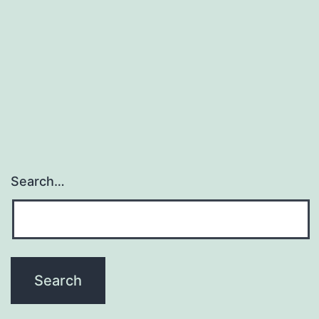
Search…