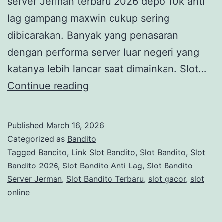
server Jerman terbaru 2026 depo 10k anti
lag gampang maxwin cukup sering
dibicarakan. Banyak yang penasaran
dengan performa server luar negeri yang
katanya lebih lancar saat dimainkan. Slot…
Continue reading
Published
March 16, 2026
Categorized as
Bandito
Tagged
Bandito
,
Link Slot Bandito
,
Slot Bandito
,
Slot
Bandito 2026
,
Slot Bandito Anti Lag
,
Slot Bandito
Server Jerman
,
Slot Bandito Terbaru
,
slot gacor
,
slot
online