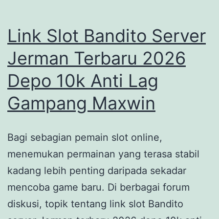
Link Slot Bandito Server
Jerman Terbaru 2026
Depo 10k Anti Lag
Gampang Maxwin
Bagi sebagian pemain slot online,
menemukan permainan yang terasa stabil
kadang lebih penting daripada sekadar
mencoba game baru. Di berbagai forum
diskusi, topik tentang link slot Bandito