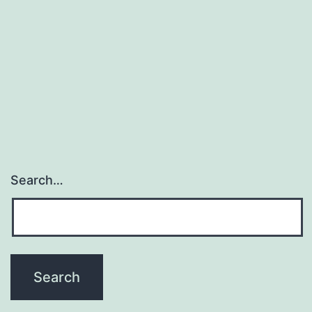
Search…