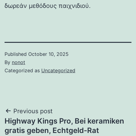
δωρεάν μεθόδους παιχνιδιού.
Published
October 10, 2025
By
nonot
Categorized as
Uncategorized
Previous post
Highway Kings Pro, Bei keramiken
gratis geben, Echtgeld-Rat