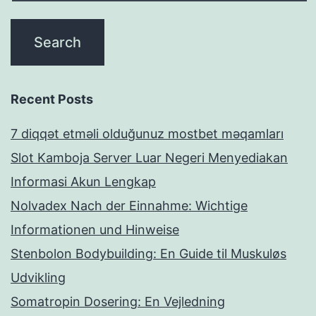
Recent Posts
7 diqqət etməli olduğunuz mostbet məqamları
Slot Kamboja Server Luar Negeri Menyediakan
Informasi Akun Lengkap
Nolvadex Nach der Einnahme: Wichtige
Informationen und Hinweise
Stenbolon Bodybuilding: En Guide til Muskuløs
Udvikling
Somatropin Dosering: En Vejledning