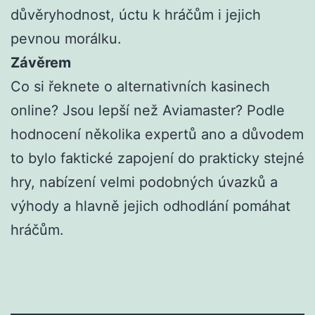
důvěryhodnost, úctu k hráčům i jejich
pevnou morálku.
Závěrem
Co si řeknete o alternativních kasinech
online? Jsou lepší než Aviamaster? Podle
hodnocení několika expertů ano a důvodem
to bylo faktické zapojení do prakticky stejné
hry, nabízení velmi podobných úvazků a
výhody a hlavně jejich odhodlání pomáhat
hráčům.