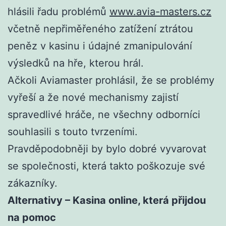
hlásili řadu problémů
www.avia-masters.cz
včetně nepřiměřeného zatížení ztrátou
peněz v kasinu i údajné zmanipulování
výsledků na hře, kterou hrál.
Ačkoli Aviamaster prohlásil, že se problémy
vyřeší a že nové mechanismy zajistí
spravedlivé hráče, ne všechny odborníci
souhlasili s touto tvrzeními.
Pravděpodobněji by bylo dobré vyvarovat
se společnosti, která takto poškozuje své
zákazníky.
Alternativy – Kasina online, která přijdou
na pomoc