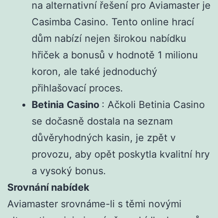
na alternativní řešení pro Aviamaster je
Casimba Casino. Tento online hrací
dům nabízí nejen širokou nabídku
hřiček a bonusů v hodnotě 1 milionu
koron, ale také jednoduchý
přihlašovací proces.
Betinia Casino
: Ačkoli Betinia Casino
se dočasně dostala na seznam
důvěryhodných kasin, je zpět v
provozu, aby opět poskytla kvalitní hry
a vysoký bonus.
Srovnání nabídek
Aviamaster srovnáme-li s těmi novými