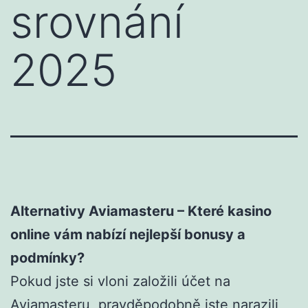
srovnání
2025
Alternativy Aviamasteru – Které kasino
online vám nabízí nejlepší bonusy a
podmínky?
Pokud jste si vloni založili účet na
Aviamasteru, pravděpodobně jste narazili