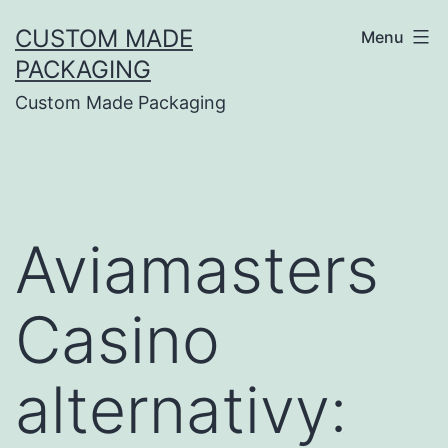
CUSTOM MADE
Menu
PACKAGING
Custom Made Packaging
Aviamasters
Casino
alternativy: