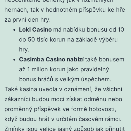
hernách, tak v hodnotném příspěvku ke hře
za první den hry:
Loki Casino
má nabídku bonusu od 10
do 50 tisíc korun na základě výběru
hry.
Casimba Casino nabízí
také bonusem
až 1 milion korun jako pravidelný
bonus hráčů s velkým úspěchem.
Také kasina uvedla v oznámení, že všichni
zákazníci budou moci získat odměnu nebo
proměnný příspěvek ve formě hotovosti,
když budou hrát v určitém časovém rámci.
Zmínky jsou velice jasný způsob jak přinutit