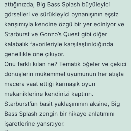
attığınızda, Big Bass Splash büyüleyici
görselleri ve sürükleyici oynanışının eşsiz
karışımıyla kendine özgü bir yer ediniyor ve
Starburst ve Gonzo’s Quest gibi diğer
kalabalık favorileriyle karşılaştırıldığında
genellikle öne çıkıyor.
Onu farklı kılan ne? Tematik öğeler ve çekici
dönüşlerin mükemmel uyumunun her atışta
macera vaat ettiği karmaşık oyun
mekaniklerine kendinizi kaptırın.
Starburst’ün basit yaklaşımının aksine, Big
Bass Splash zengin bir hikaye anlatımını
işaretlerine yansıtıyor.