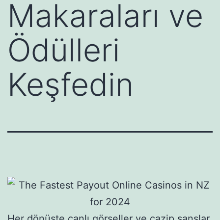
Makaraları ve
Ödülleri
Keşfedin
Her dönüşte canlı görseller ve cazip şanslar