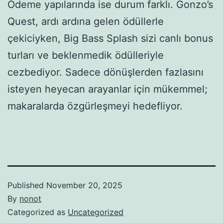
Ödeme yapılarında ise durum farklı. Gonzo’s
Quest, ardı ardına gelen ödüllerle
çekiciyken, Big Bass Splash sizi canlı bonus
turları ve beklenmedik ödülleriyle
cezbediyor. Sadece dönüşlerden fazlasını
isteyen heyecan arayanlar için mükemmel;
makaralarda özgürleşmeyi hedefliyor.
Published
November 20, 2025
By
nonot
Categorized as
Uncategorized