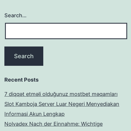
Search…
Recent Posts
7 diqqət etməli olduğunuz mostbet məqamları
Slot Kamboja Server Luar Negeri Menyediakan
Informasi Akun Lengkap
Nolvadex Nach der Einnahme: Wichtige