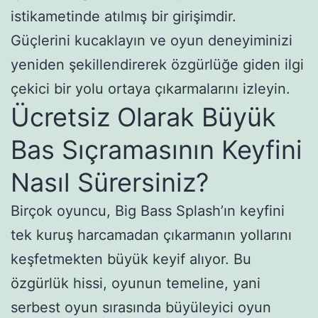
istikametinde atılmış bir girişimdir.
Güçlerini kucaklayın ve oyun deneyiminizi
yeniden şekillendirerek özgürlüğe giden ilgi
çekici bir yolu ortaya çıkarmalarını izleyin.
Ücretsiz Olarak Büyük
Bas Sıçramasının Keyfini
Nasıl Sürersiniz?
Birçok oyuncu, Big Bass Splash’ın keyfini
tek kuruş harcamadan çıkarmanın yollarını
keşfetmekten büyük keyif alıyor. Bu
özgürlük hissi, oyunun temeline, yani
serbest oyun sırasında büyüleyici oyun