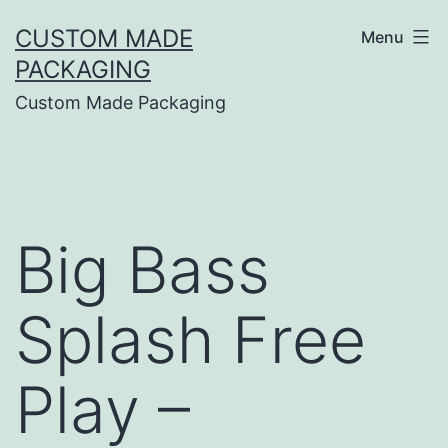
CUSTOM MADE
Menu
PACKAGING
Custom Made Packaging
Big Bass
Splash Free
Play –