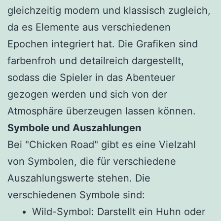
gleichzeitig modern und klassisch zugleich,
da es Elemente aus verschiedenen
Epochen integriert hat. Die Grafiken sind
farbenfroh und detailreich dargestellt,
sodass die Spieler in das Abenteuer
gezogen werden und sich von der
Atmosphäre überzeugen lassen können.
Symbole und Auszahlungen
Bei "Chicken Road" gibt es eine Vielzahl
von Symbolen, die für verschiedene
Auszahlungswerte stehen. Die
verschiedenen Symbole sind:
Wild-Symbol: Darstellt ein Huhn oder