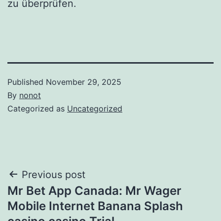
zu überprüfen.
Published
November 29, 2025
By
nonot
Categorized as
Uncategorized
Previous post
Mr Bet App Canada: Mr Wager
Mobile Internet Banana Splash