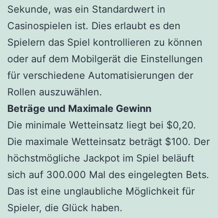
Sekunde, was ein Standardwert in
Casinospielen ist. Dies erlaubt es den
Spielern das Spiel kontrollieren zu können
oder auf dem Mobilgerät die Einstellungen
für verschiedene Automatisierungen der
Rollen auszuwählen.
Beträge und Maximale Gewinn
Die minimale Wetteinsatz liegt bei $0,20.
Die maximale Wetteinsatz beträgt $100. Der
höchstmögliche Jackpot im Spiel beläuft
sich auf 300.000 Mal des eingelegten Bets.
Das ist eine unglaubliche Möglichkeit für
Spieler, die Glück haben.