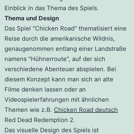
Einblick in das Thema des Spiels.
Thema und Design
Das Spiel "Chicken Road" thematisiert eine
Reise durch die amerikanische Wildnis,
genaugenommen entlang einer Landstraße
namens "Hühnerroute", auf der sich
verschiedene Abenteuer abspielen. Bei
diesem Konzept kann man sich an alte
Filme denken lassen oder an
Videospielerfahrungen mit ähnlichen
Themen wie z.B.
Chicken Road deutsch
Red Dead Redemption 2.
Das visuelle Design des Spiels ist