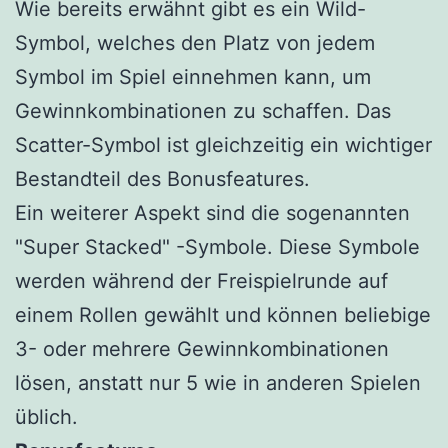
Wie bereits erwähnt gibt es ein Wild-
Symbol, welches den Platz von jedem
Symbol im Spiel einnehmen kann, um
Gewinnkombinationen zu schaffen. Das
Scatter-Symbol ist gleichzeitig ein wichtiger
Bestandteil des Bonusfeatures.
Ein weiterer Aspekt sind die sogenannten
"Super Stacked" -Symbole. Diese Symbole
werden während der Freispielrunde auf
einem Rollen gewählt und können beliebige
3- oder mehrere Gewinnkombinationen
lösen, anstatt nur 5 wie in anderen Spielen
üblich.