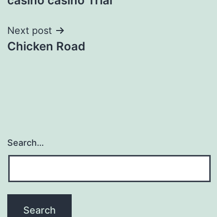
casino casino Trial
Next post
Chicken Road
Search…