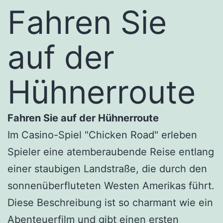
Fahren Sie
auf der
Hühnerroute
Fahren Sie auf der Hühnerroute
Im Casino-Spiel "Chicken Road" erleben
Spieler eine atemberaubende Reise entlang
einer staubigen Landstraße, die durch den
sonnenüberfluteten Westen Amerikas führt.
Diese Beschreibung ist so charmant wie ein
Abenteuerfilm und gibt einen ersten