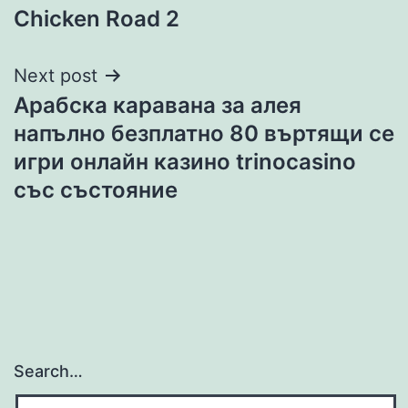
Chicken Road 2
Next post
Арабска каравана за алея
напълно безплатно 80 въртящи се
игри онлайн казино trinocasino
със състояние
Search…