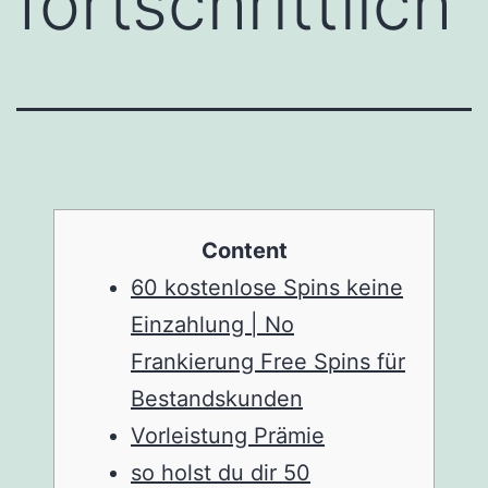
fortschrittlich
Content
60 kostenlose Spins keine
Einzahlung | No
Frankierung Free Spins für
Bestandskunden
Vorleistung Prämie
so holst du dir 50