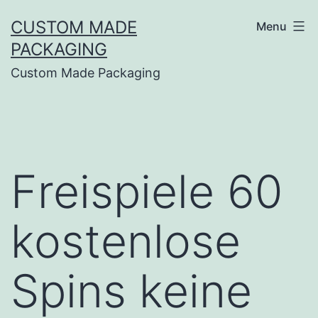
CUSTOM MADE
Menu
PACKAGING
Custom Made Packaging
Freispiele 60
kostenlose
Spins keine