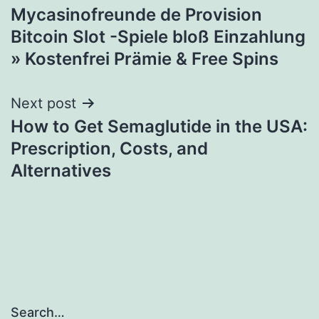
Mycasinofreunde de Provision
Bitcoin Slot -Spiele bloß Einzahlung
» Kostenfrei Prämie & Free Spins
Next post
How to Get Semaglutide in the USA:
Prescription, Costs, and
Alternatives
Search…