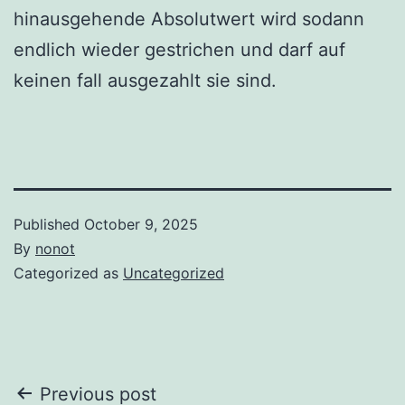
hinausgehende Absolutwert wird sodann
endlich wieder gestrichen und darf auf
keinen fall ausgezahlt sie sind.
Published
October 9, 2025
By
nonot
Categorized as
Uncategorized
Previous post