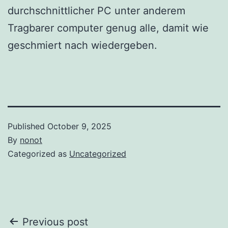
durchschnittlicher PC unter anderem
Tragbarer computer genug alle, damit wie
geschmiert nach wiedergeben.
Published
October 9, 2025
By
nonot
Categorized as
Uncategorized
Previous post