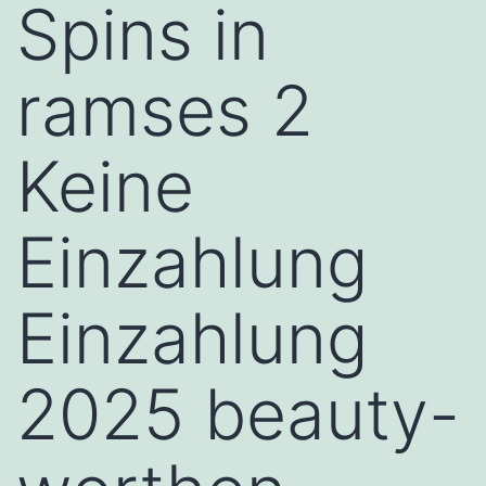
Spins in
ramses 2
Keine
Einzahlung
Einzahlung
2025 beauty-