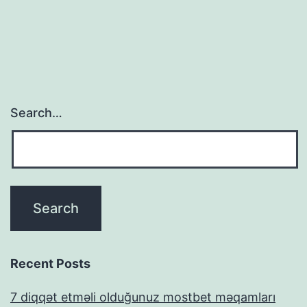
Search…
Recent Posts
7 diqqət etməli olduğunuz mostbet məqamları