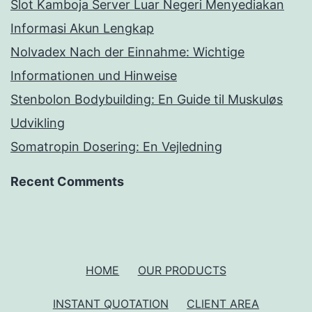
Slot Kamboja Server Luar Negeri Menyediakan
Informasi Akun Lengkap
Nolvadex Nach der Einnahme: Wichtige
Informationen und Hinweise
Stenbolon Bodybuilding: En Guide til Muskuløs
Udvikling
Somatropin Dosering: En Vejledning
Recent Comments
HOME
OUR PRODUCTS
INSTANT QUOTATION
CLIENT AREA