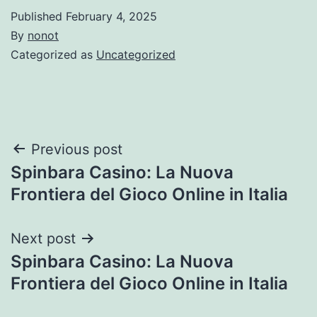
Published
February 4, 2025
By
nonot
Categorized as
Uncategorized
Previous post
Spinbara Casino: La Nuova
Frontiera del Gioco Online in Italia
Next post
Spinbara Casino: La Nuova
Frontiera del Gioco Online in Italia