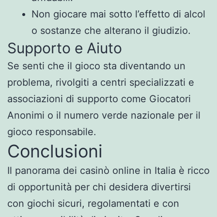
Non giocare mai sotto l’effetto di alcol
o sostanze che alterano il giudizio.
Supporto e Aiuto
Se senti che il gioco sta diventando un
problema, rivolgiti a centri specializzati e
associazioni di supporto come Giocatori
Anonimi o il numero verde nazionale per il
gioco responsabile.
Conclusioni
Il panorama dei casinò online in Italia è ricco
di opportunità per chi desidera divertirsi
con giochi sicuri, regolamentati e con