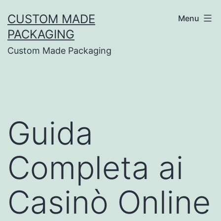
CUSTOM MADE
Menu
PACKAGING
Custom Made Packaging
Guida
Completa ai
Casinò Online