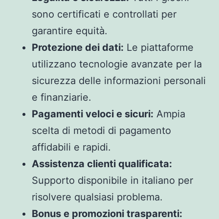
sono certificati e controllati per
garantire equità.
Protezione dei dati:
Le piattaforme
utilizzano tecnologie avanzate per la
sicurezza delle informazioni personali
e finanziarie.
Pagamenti veloci e sicuri:
Ampia
scelta di metodi di pagamento
affidabili e rapidi.
Assistenza clienti qualificata:
Supporto disponibile in italiano per
risolvere qualsiasi problema.
Bonus e promozioni trasparenti: