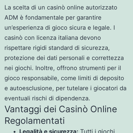
La scelta di un casinò online autorizzato
ADM è fondamentale per garantire
un’esperienza di gioco sicura e legale. I
casinò con licenza italiana devono
rispettare rigidi standard di sicurezza,
protezione dei dati personali e correttezza
nei giochi. Inoltre, offrono strumenti per il
gioco responsabile, come limiti di deposito
e autoesclusione, per tutelare i giocatori da
eventuali rischi di dipendenza.
Vantaggi dei Casinò Online
Regolamentati
Legalità e sicurezza:
Tutti i giochi