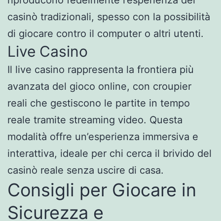
casinò tradizionali, spesso con la possibilità
di giocare contro il computer o altri utenti.
Live Casino
Il live casino rappresenta la frontiera più
avanzata del gioco online, con croupier
reali che gestiscono le partite in tempo
reale tramite streaming video. Questa
modalità offre un’esperienza immersiva e
interattiva, ideale per chi cerca il brivido del
casinò reale senza uscire di casa.
Consigli per Giocare in
Sicurezza e