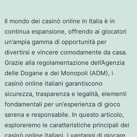
Il mondo dei casinò online in Italia è in
continua espansione, offrendo ai giocatori
un’ampia gamma di opportunità per
divertirsi e vincere comodamente da casa.
Grazie alla regolamentazione dell’Agenzia
delle Dogane e dei Monopoli (ADM), i
casinò online italiani garantiscono
sicurezza, trasparenza e legalità, elementi
fondamentali per un’esperienza di gioco
serena e responsabile. In questo articolo,
esploreremo le caratteristiche principali dei
casinò online italiani, i vantaggi di giocare