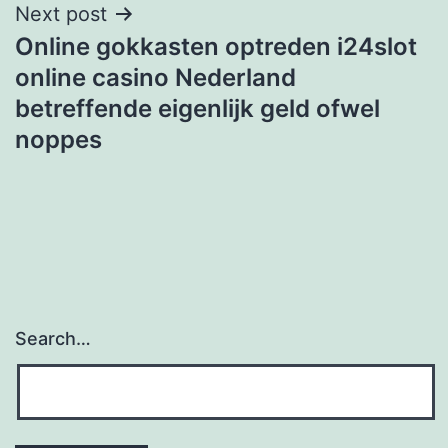
Next post
Online gokkasten optreden i24slot
online casino Nederland
betreffende eigenlijk geld ofwel
noppes
Search…