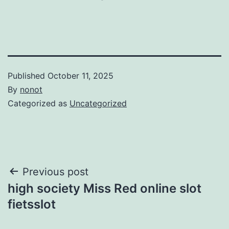
Published
October 11, 2025
By
nonot
Categorized as
Uncategorized
Previous post
high society Miss Red online slot
fietsslot