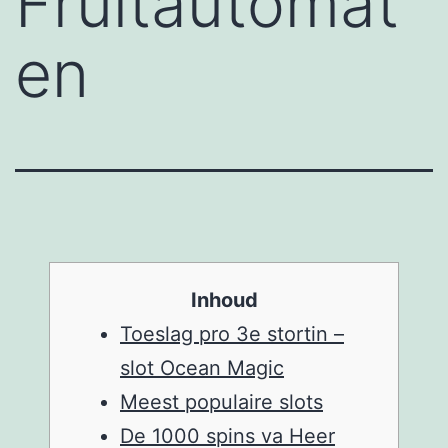
Fruitautomat
en
Inhoud
Toeslag pro 3e stortin –
slot Ocean Magic
Meest populaire slots
De 1000 spins va Heer