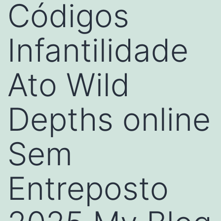
Códigos
Infantilidade
Ato Wild
Depths online
Sem
Entreposto