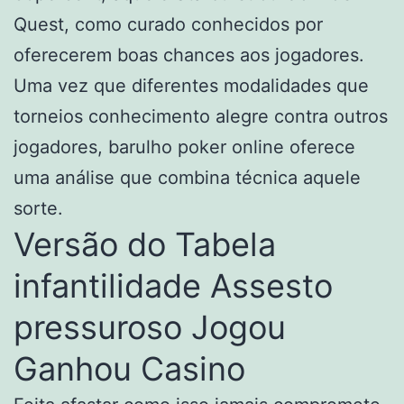
Quest, como curado conhecidos por
oferecerem boas chances aos jogadores.
Uma vez que diferentes modalidades que
torneios conhecimento alegre contra outros
jogadores, barulho poker online oferece
uma análise que combina técnica aquele
sorte.
Versão do Tabela
infantilidade Assesto
pressuroso Jogou
Ganhou Casino