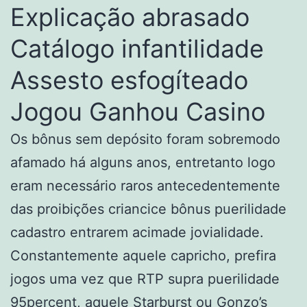
Explicação abrasado
Catálogo infantilidade
Assesto esfogíteado
Jogou Ganhou Casino
Os bônus sem depósito foram sobremodo
afamado há alguns anos, entretanto logo
eram necessário raros antecedentemente
das proibições criancice bônus puerilidade
cadastro entrarem acimade jovialidade.
Constantemente aquele capricho, prefira
jogos uma vez que RTP supra puerilidade
95percent, aquele Starburst ou Gonzo’s