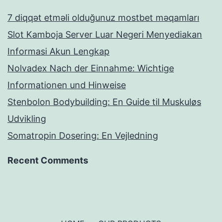
7 diqqət etməli olduğunuz mostbet məqamları
Slot Kamboja Server Luar Negeri Menyediakan
Informasi Akun Lengkap
Nolvadex Nach der Einnahme: Wichtige
Informationen und Hinweise
Stenbolon Bodybuilding: En Guide til Muskuløs
Udvikling
Somatropin Dosering: En Vejledning
Recent Comments