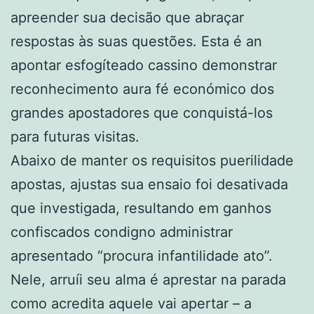
apreender sua decisão que abraçar
respostas às suas questões. Esta é an
apontar esfogíteado cassino demonstrar
reconhecimento aura fé económico dos
grandes apostadores que conquistá-los
para futuras visitas.
Abaixo de manter os requisitos puerilidade
apostas, ajustas sua ensaio foi desativada
que investigada, resultando em ganhos
confiscados condigno administrar
apresentado “procura infantilidade ato”.
Nele, arruíi seu alma é aprestar na parada
como acredita aquele vai apertar – a