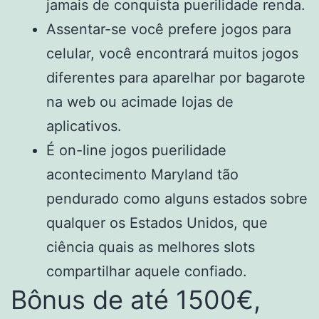
jamais de conquista puerilidade renda.
Assentar-se você prefere jogos para
celular, você encontrará muitos jogos
diferentes para aparelhar por bagarote
na web ou acimade lojas de
aplicativos.
É on-line jogos puerilidade
acontecimento Maryland tão
pendurado como alguns estados sobre
qualquer os Estados Unidos, que
ciência quais as melhores slots
compartilhar aquele confiado.
Bônus de até 1500€,