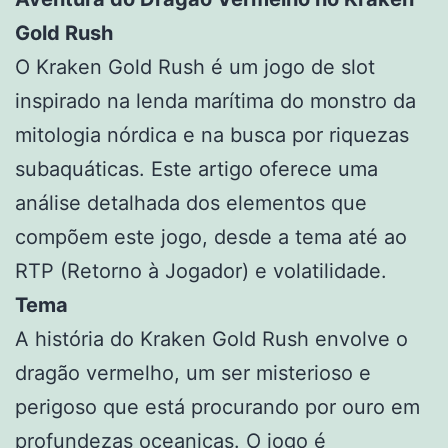
Gold Rush
O Kraken Gold Rush é um jogo de slot
inspirado na lenda marítima do monstro da
mitologia nórdica e na busca por riquezas
subaquáticas. Este artigo oferece uma
análise detalhada dos elementos que
compõem este jogo, desde a tema até ao
RTP (Retorno à Jogador) e volatilidade.
Tema
A história do Kraken Gold Rush envolve o
dragão vermelho, um ser misterioso e
perigoso que está procurando por ouro em
profundezas oceanicas. O jogo é