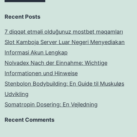
Recent Posts
7 diqqət etməli olduğunuz mostbet məqamları
Slot Kamboja Server Luar Negeri Menyediakan
Informasi Akun Lengkap
Nolvadex Nach der Einnahme: Wichtige
Informationen und Hinweise
Stenbolon Bodybuilding: En Guide til Muskuløs
Udvikling
Somatropin Dosering: En Vejledning
Recent Comments