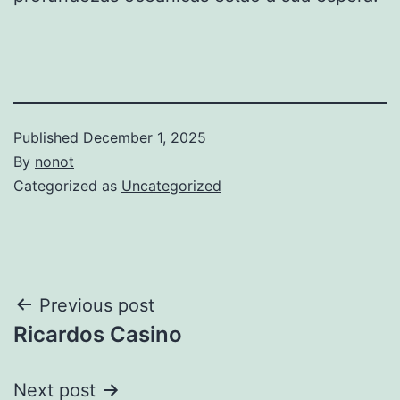
Published
December 1, 2025
By
nonot
Categorized as
Uncategorized
Previous post
Ricardos Casino
Next post