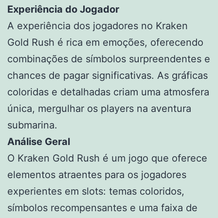
Experiência do Jogador
A experiência dos jogadores no Kraken
Gold Rush é rica em emoções, oferecendo
combinações de símbolos surpreendentes e
chances de pagar significativas. As gráficas
coloridas e detalhadas criam uma atmosfera
única, mergulhar os players na aventura
submarina.
Análise Geral
O Kraken Gold Rush é um jogo que oferece
elementos atraentes para os jogadores
experientes em slots: temas coloridos,
símbolos recompensantes e uma faixa de