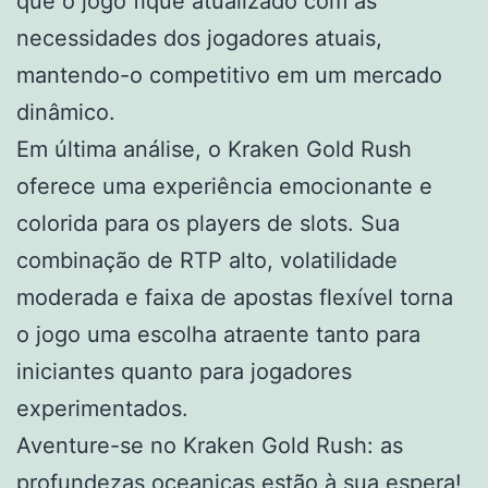
que o jogo fique atualizado com as
necessidades dos jogadores atuais,
mantendo-o competitivo em um mercado
dinâmico.
Em última análise, o Kraken Gold Rush
oferece uma experiência emocionante e
colorida para os players de slots. Sua
combinação de RTP alto, volatilidade
moderada e faixa de apostas flexível torna
o jogo uma escolha atraente tanto para
iniciantes quanto para jogadores
experimentados.
Aventure-se no Kraken Gold Rush: as
profundezas oceanicas estão à sua espera!