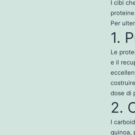
I cibi c
proteine
Per ulter
1. 
Le prote
e il rec
eccellen
costruir
dose di 
2. 
I carboid
quinoa, 