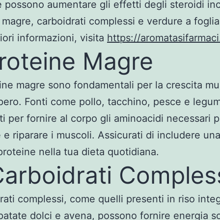
he possono aumentare gli effetti degli steroidi i
 magre, carboidrati complessi e verdure a foglia
iori informazioni, visita
https://aromatasifarmac
Proteine Magre
ine magre sono fondamentali per la crescita mu
upero. Fonti come pollo, tacchino, pesce e legu
ti per fornire al corpo gli aminoacidi necessari p
e e riparare i muscoli. Assicurati di includere u
proteine nella tua dieta quotidiana.
Carboidrati Comples
rati complessi, come quelli presenti in riso integ
patate dolci e avena, possono fornire energia s