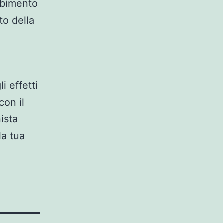
orbimento
to della
i effetti
con il
ista
la tua