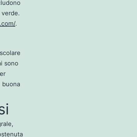
ncludono
 verde.
i.com/
.
scolare
mi sono
er
na buona
si
rale,
ostenuta