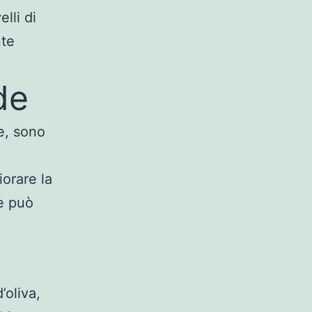
lli di
nte
de
e, sono
orare la
e può
’oliva,