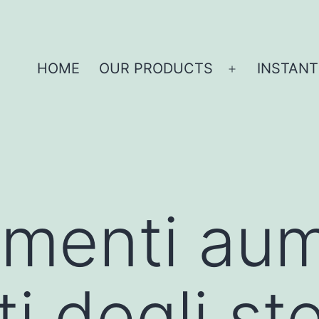
HOME
OUR PRODUCTS
INSTANT
limenti a
tti degli st