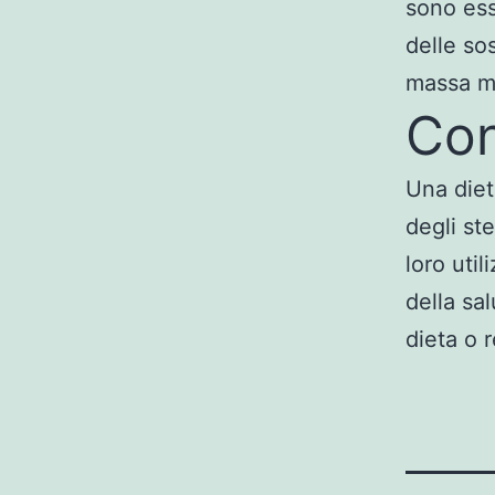
sono ess
delle so
massa m
Con
Una diet
degli ste
loro uti
della sa
dieta o 