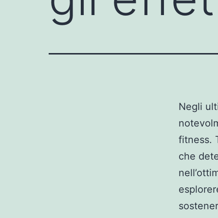
Negli ult
notevolm
fitness. 
che dete
nell’otti
esplorer
sostener