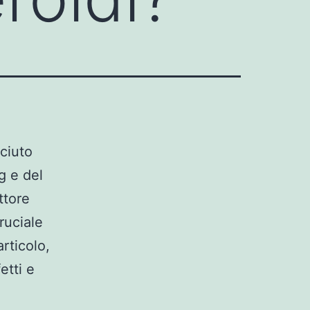
sciuto
g e del
ttore
ruciale
articolo,
etti e