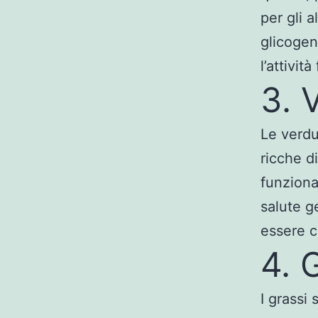
per gli a
glicogen
l’attività
3. 
Le verdu
ricche d
funziona
salute g
essere c
4. 
I grassi 