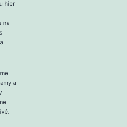
u hier
a na
s
ta
eme
ramy a
y
sme
ivé.