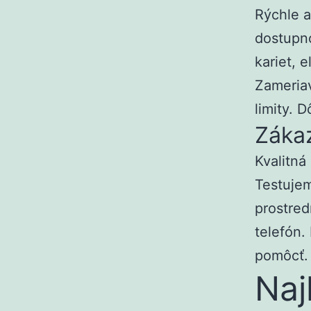
Rýchle a
dostupno
kariet, 
Zameriav
limity. 
Záka
Kvalitná
Testujem
prostred
telefón.
pomôcť.
Naj