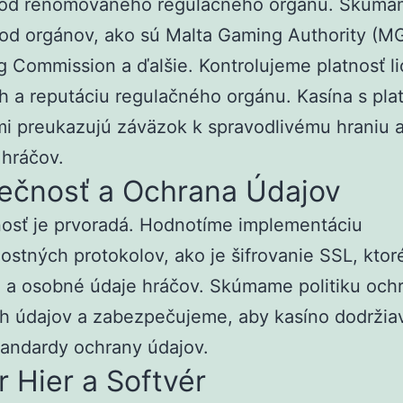
a od renomovaného regulačného orgánu. Skúm
 od orgánov, ako sú Malta Gaming Authority (M
 Commission a ďalšie. Kontrolujeme platnosť li
ah a reputáciu regulačného orgánu. Kasína s pla
mi preukazujú záväzok k spravodlivému hraniu 
 hráčov.
ečnosť a Ochrana Údajov
osť je prvoradá. Hodnotíme implementáciu
stných protokolov, ako je šifrovanie SSL, ktor
 a osobné údaje hráčov. Skúmame politiku och
h údajov a zabezpečujeme, aby kasíno dodržia
tandardy ochrany údajov.
 Hier a Softvér