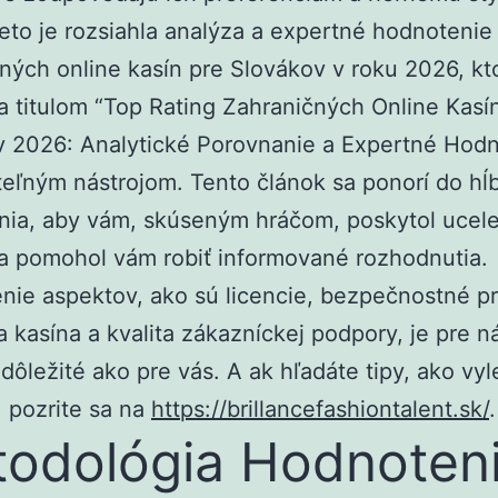
eto je rozsiahla analýza a expertné hodnotenie
ných online kasín pre Slovákov v roku 2026, kt
a titulom “Top Rating Zahraničných Online Kasí
 2026: Analytické Porovnanie a Expertné Hodn
eľným nástrojom. Tento článok sa ponorí do hĺ
nia, aby vám, skúseným hráčom, poskytol ucel
a pomohol vám robiť informované rozhodnutia.
ie aspektov, ako sú licencie, bezpečnostné pr
a kasína a kvalita zákazníckej podpory, je pre n
dôležité ako pre vás. A ak hľadáte tipy, ako vyl
l, pozrite sa na
https://brillancefashiontalent.sk/
.
odológia Hodnoteni