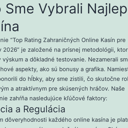
 Sme Vybrali Najlep
ína
ie “Top Rating Zahraničných Online Kasín pre
 2026” je založené na prísnej metodológii, kto
y výskum a dôkladné testovanie. Nezamerali sm
hové aspekty, ako sú bonusy a grafika. Namies
onorili do hĺbky, aby sme zistili, čo skutočne ro
vým a atraktívnym pre skúsených hráčov. Naše
ie zahŕňa nasledujúce kľúčové faktory:
cia a Regulácia
 dôveryhodnosti každého online kasína je pla