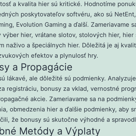
osť a kvalita hier sú kritické. Hodnotíme ponuk
dných poskytovateľov softvéru, ako sú NetEnt,
ing, Evolution Gaming a ďalší. Zameriavame s
 výber hier, vrátane slotov, stolových hier, hier 
m naživo a špeciálnych hier. Dôležitá je aj kvali
 zvukových efektov a plynulosť hry.
sy a Propagácie
ú lákavé, ale dôležité sú podmienky. Analyzuj
a registráciu, bonusy za vklad, vernostné prog
propagačné akcie. Zameriavame sa na podmienk
ia, obmedzenia hier a ďalšie podmienky, aby 
ili, že bonusy sú skutočne výhodné a spravodl
obné Metódy a Výplaty