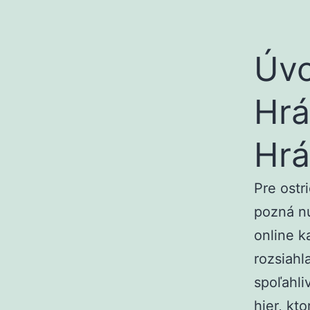
Úvo
Hrá
Hr
Pre ostr
pozná nu
online k
rozsiahl
spoľahli
hier, kt