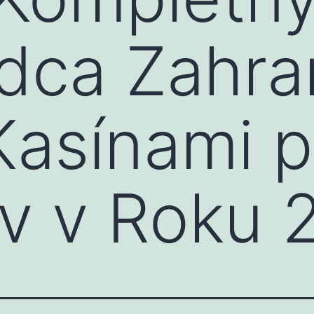
dca Zahra
Kasínami p
v v Roku 