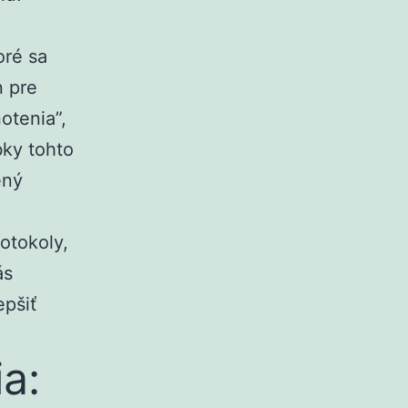
oré sa
n pre
otenia”,
bky tohto
ený
otokoly,
ás
epšiť
a: