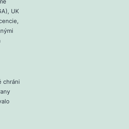
ame
GA), UK
cencie,
tnými
a
é chráni
rany
valo