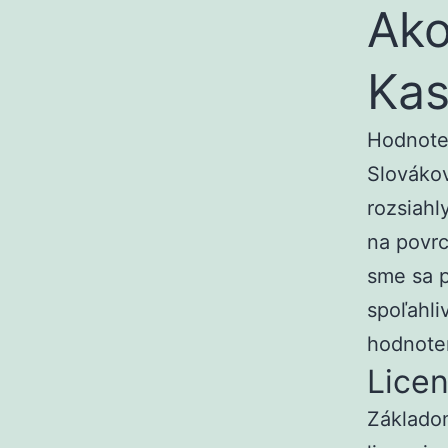
Ako
Kas
Hodnoten
Slovákov
rozsiahl
na povrc
sme sa p
spoľahli
hodnoten
Licen
Základom