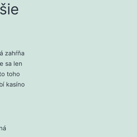
šie
rá zahŕňa
e sa len
to toho
bí kasíno
tná