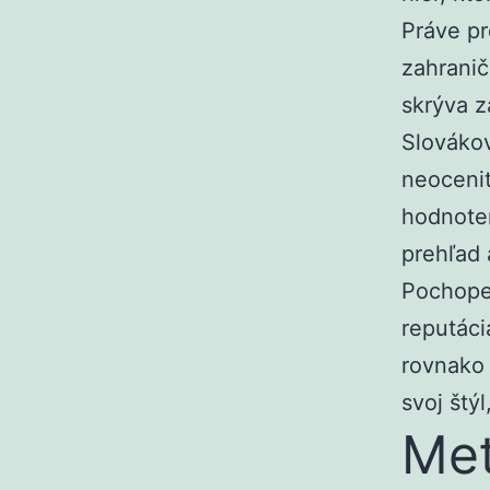
Práve pr
zahranič
skrýva z
Slovákov
neocenit
hodnote
prehľad 
Pochopen
reputáci
rovnako 
svoj štý
Met