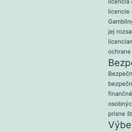
licenci
licencie
Gambling
jej rozs
licencia
ochrane
Bezp
Bezpečn
bezpečno
finančné
osobnýc
prísne š
Výber