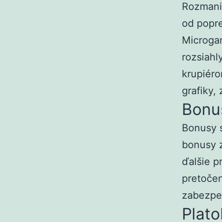
Rozmanit
od popre
Microgam
rozsiahly
krupiéro
grafiky,
Bonu
Bonusy s
bonusy z
ďalšie 
pretočen
zabezpeč
Plat