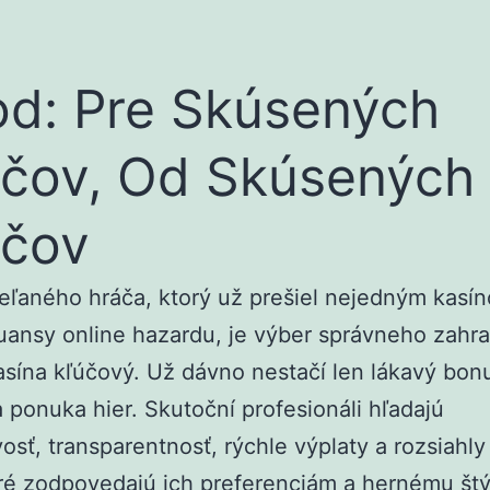
d: Pre Skúsených
čov, Od Skúsených
áčov
ieľaného hráča, ktorý už prešiel nejedným kasí
ansy online hazardu, je výber správneho zahr
asína kľúčový. Už dávno nestačí len lákavý bon
a ponuka hier. Skutoční profesionáli hľadajú
vosť, transparentnosť, rýchle výplaty a rozsiahly
oré zodpovedajú ich preferenciám a hernému štý