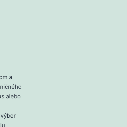
nom a
aničného
us alebo
 výber
lu.