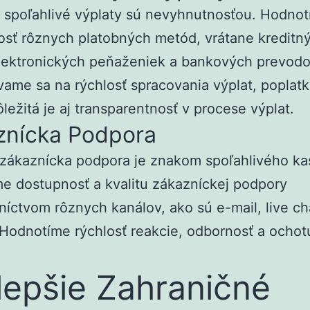
 spoľahlivé výplaty sú nevyhnutnosťou. Hodno
sť rôznych platobných metód, vrátane kreditn
elektronických peňaženiek a bankových prevodo
ame sa na rýchlosť spracovania výplat, poplatk
Dôležitá je aj transparentnosť v procese výplat.
znícka Podpora
 zákaznícka podpora je znakom spoľahlivého ka
e dostupnosť a kvalitu zákazníckej podpory
níctvom rôznych kanálov, ako sú e-mail, live ch
 Hodnotíme rýchlosť reakcie, odbornosť a ochot
lepšie Zahraničné