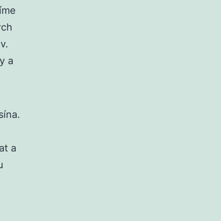
tíme
ých
v.
y a
sína.
at a
u