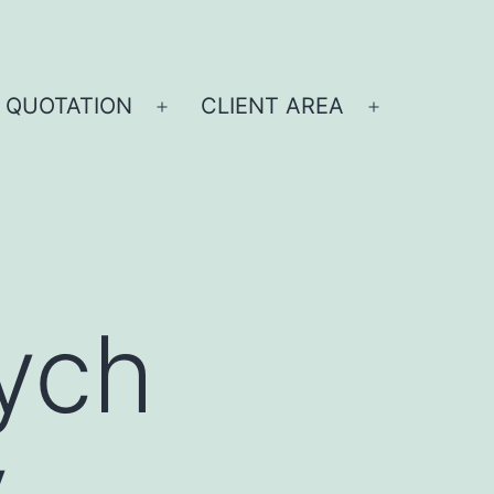
 QUOTATION
CLIENT AREA
ych
ý