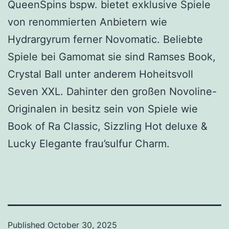
QueenSpins bspw. bietet exklusive Spiele
von renommierten Anbietern wie
Hydrargyrum ferner Novomatic. Beliebte
Spiele bei Gamomat sie sind Ramses Book,
Crystal Ball unter anderem Hoheitsvoll
Seven XXL. Dahinter den großen Novoline-
Originalen in besitz sein von Spiele wie
Book of Ra Classic, Sizzling Hot deluxe &
Lucky Elegante frau’sulfur Charm.
Published
October 30, 2025