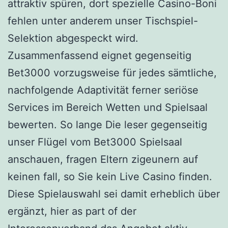
attraktiv spüren, dort spezielle Casino-Boni
fehlen unter anderem unser Tischspiel-
Selektion abgespeckt wird.
Zusammenfassend eignet gegenseitig
Bet3000 vorzugsweise für jedes sämtliche,
nachfolgende Adaptivität ferner seriöse
Services im Bereich Wetten und Spielsaal
bewerten. So lange Die leser gegenseitig
unser Flügel vom Bet3000 Spielsaal
anschauen, fragen Eltern zigeunern auf
keinen fall, so Sie kein Live Casino finden.
Diese Spielauswahl sei damit erheblich über
ergänzt, hier as part of der