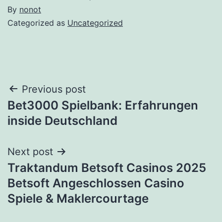
By
nonot
Categorized as
Uncategorized
Previous post
Bet3000 Spielbank: Erfahrungen
inside Deutschland
Next post
Traktandum Betsoft Casinos 2025
Betsoft Angeschlossen Casino
Spiele & Maklercourtage