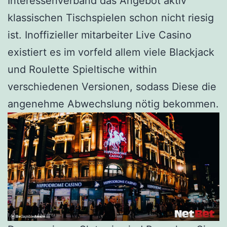
Interessenverband das Angebot aktiv
klassischen Tischspielen schon nicht riesig
ist. Inoffizieller mitarbeiter Live Casino
existiert es im vorfeld allem viele Blackjack
und Roulette Spieltische within
verschiedenen Versionen, sodass Diese die
angenehme Abwechslung nötig bekommen.