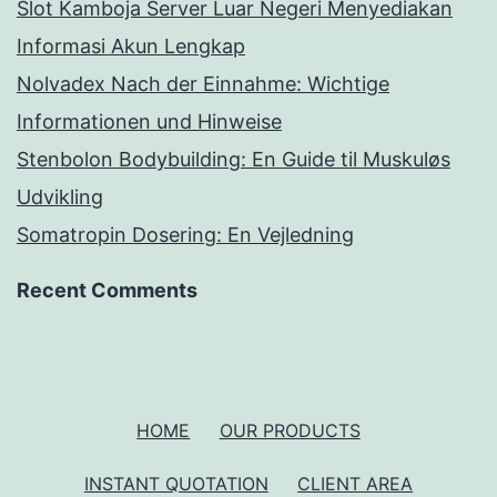
Slot Kamboja Server Luar Negeri Menyediakan
Informasi Akun Lengkap
Nolvadex Nach der Einnahme: Wichtige
Informationen und Hinweise
Stenbolon Bodybuilding: En Guide til Muskuløs
Udvikling
Somatropin Dosering: En Vejledning
Recent Comments
HOME
OUR PRODUCTS
INSTANT QUOTATION
CLIENT AREA