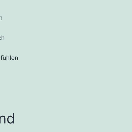
n
ch
 fühlen
und