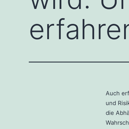
erfahre
Auch erf
und Ris
die Abhä
Wahrsche