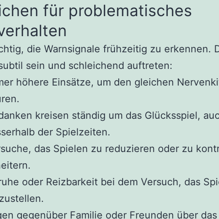
ichen für problematisches
verhalten
ichtig, die Warnsignale frühzeitig zu erkennen. 
ubtil sein und schleichend auftreten:
er höhere Einsätze, um den gleichen Nervenki
ren.
anken kreisen ständig um das Glücksspiel, au
serhalb der Spielzeiten.
suche, das Spielen zu reduzieren oder zu kontr
eitern.
uhe oder Reizbarkeit bei dem Versuch, das Spi
zustellen.
en gegenüber Familie oder Freunden über das