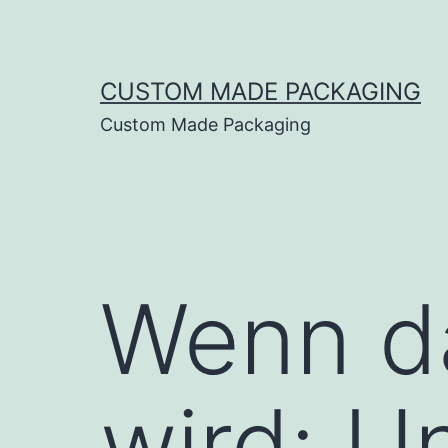
CUSTOM MADE PACKAGING
Custom Made Packaging
Wenn da
wird: U