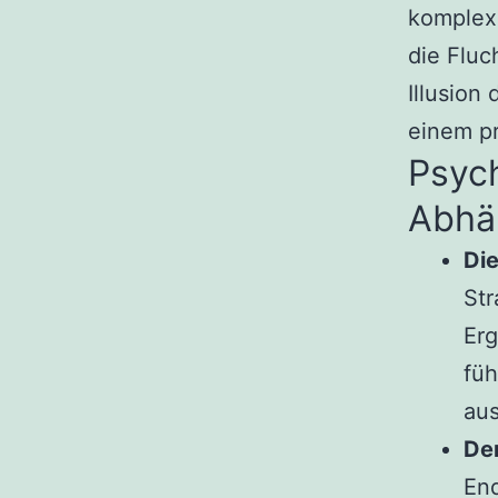
komplex
die Fluc
Illusion
einem pr
Psyc
Abhä
Die
Str
Erg
füh
aus
Der
End