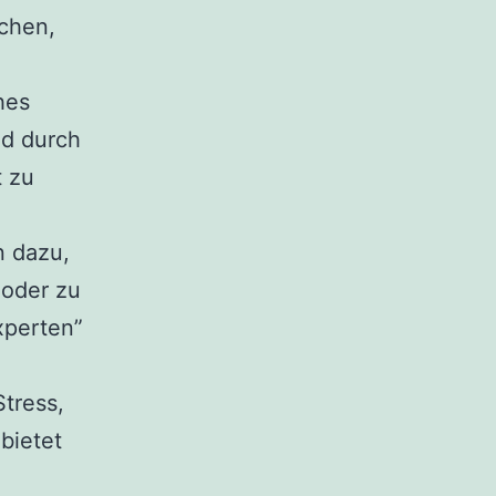
chen,
hes
ld durch
t zu
n dazu,
 oder zu
xperten”
Stress,
bietet