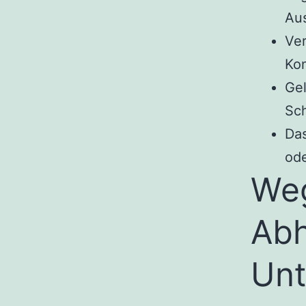
Aus
Ver
Kon
Gel
Sch
Das
ode
Weg
Abh
Unt