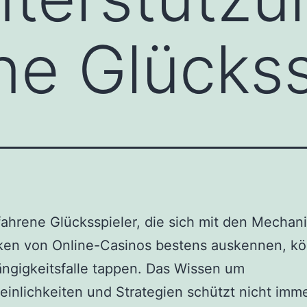
ne Glückss
ahrene Glücksspieler, die sich mit den Mecha
iken von Online-Casinos bestens auskennen, kö
ngigkeitsfalle tappen. Das Wissen um
inlichkeiten und Strategien schützt nicht imme