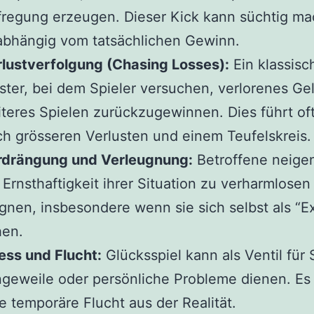
regung erzeugen. Dieser Kick kann süchtig ma
abhängig vom tatsächlichen Gewinn.
lustverfolgung (Chasing Losses):
Ein klassisc
ter, bei dem Spieler versuchen, verlorenes Ge
teres Spielen zurückzugewinnen. Dies führt of
h grösseren Verlusten und einem Teufelskreis.
rdrängung und Verleugnung:
Betroffene neige
 Ernsthaftigkeit ihrer Situation zu verharmlosen
gnen, insbesondere wenn sie sich selbst als “E
hen.
ess und Flucht:
Glücksspiel kann als Ventil für 
geweile oder persönliche Probleme dienen. Es 
e temporäre Flucht aus der Realität.