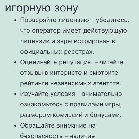
игорную зону
Проверяйте лицензию – убедитесь,
что оператор имеет действующую
лицензии и зарегистрирован в
официальных реестрах.
Оценивайте репутацию – читайте
отзывы в интернете и смотрите
рейтинги независимых агентств.
Изучайте условия – внимательно
ознакомьтесь с правилами игры,
размером комиссий и бонусами.
Обращайте внимание на
безопасность – наличие