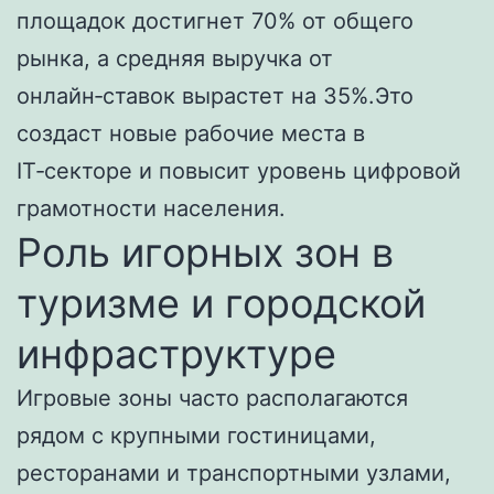
площадок достигнет 70% от общего
рынка, а средняя выручка от
онлайн‑ставок вырастет на 35%.Это
создаст новые рабочие места в
IT‑секторе и повысит уровень цифровой
грамотности населения.
Роль игорных зон в
туризме и городской
инфраструктуре
Игровые зоны часто располагаются
рядом с крупными гостиницами,
ресторанами и транспортными узлами,