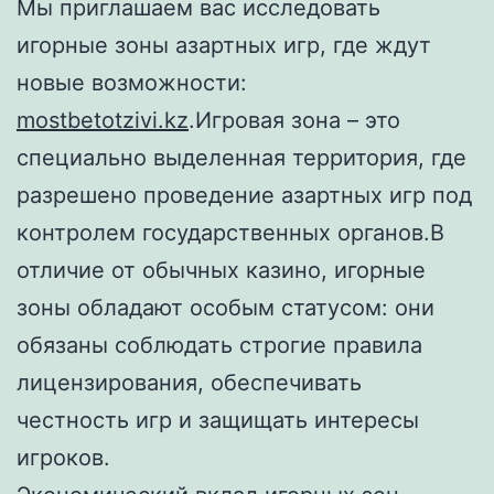
Мы приглашаем вас исследовать
игорные зоны азартных игр, где ждут
новые возможности:
mostbetotzivi.kz
.Игровая зона – это
специально выделенная территория, где
разрешено проведение азартных игр под
контролем государственных органов.В
отличие от обычных казино, игорные
зоны обладают особым статусом: они
обязаны соблюдать строгие правила
лицензирования, обеспечивать
честность игр и защищать интересы
игроков.