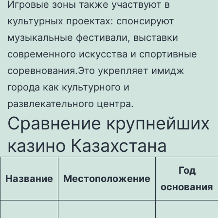
Игровые зоны также участвуют в
культурных проектах: спонсируют
музыкальные фестивали, выставки
современного искусства и спортивные
соревнования.Это укрепляет имидж
города как культурного и
развлекательного центра.
Сравнение крупнейших
казино Казахстана
Год
Название
Местоположение
основания