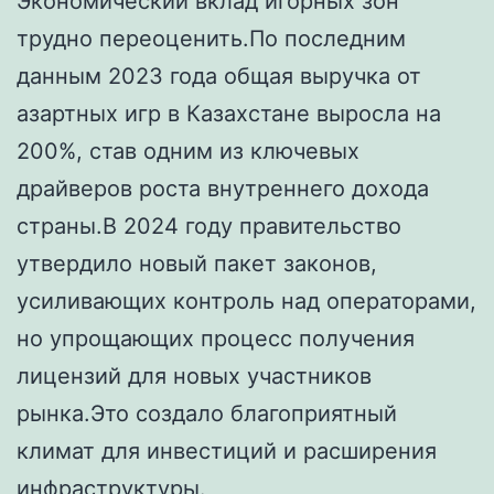
Экономический вклад игорных зон
трудно переоценить.По последним
данным 2023 года общая выручка от
азартных игр в Казахстане выросла на
200%, став одним из ключевых
драйверов роста внутреннего дохода
страны.В 2024 году правительство
утвердило новый пакет законов,
усиливающих контроль над операторами,
но упрощающих процесс получения
лицензий для новых участников
рынка.Это создало благоприятный
климат для инвестиций и расширения
инфраструктуры.