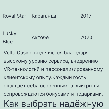
Royal Star
Караганда
2017
Lucky
Актобе
2020
Blue
Volta Casino выделяется благодаря
высокому уровню сервиса, внедрению
VR‑технологий и персонализированному
клиентскому опыту.Каждый гость
ощущает себя особенным, а выигрыши
сопровождаются бонусами и подарками.
Как выбрать надёжную