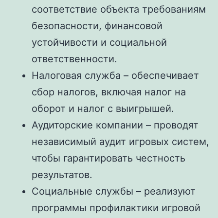
соответствие объекта требованиям
безопасности, финансовой
устойчивости и социальной
ответственности.
Налоговая служба – обеспечивает
сбор налогов, включая налог на
оборот и налог с выигрышей.
Аудиторские компании – проводят
независимый аудит игровых систем,
чтобы гарантировать честность
результатов.
Социальные службы – реализуют
программы профилактики игровой