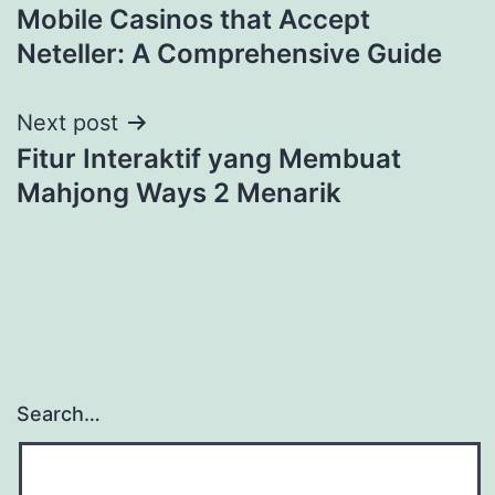
Mobile Casinos that Accept
Neteller: A Comprehensive Guide
Next post
Fitur Interaktif yang Membuat
Mahjong Ways 2 Menarik
Search…