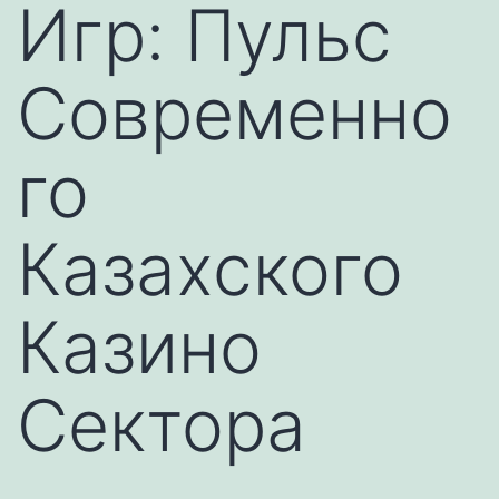
Игр: Пульс
Современно
го
Казахского
Казино
Сектора