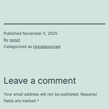
Published
November 5, 2025
By
nonot
Categorized as
Uncategorized
Leave a comment
Your email address will not be published.
Required
fields are marked
*