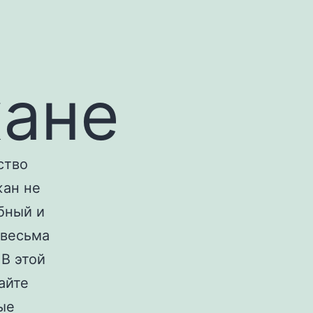
ане
ство
жан не
бный и
 весьма
В этой
айте
ые