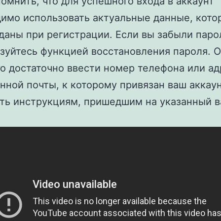
омнить, что для успешного входа в аккаунт
имо использовать актуальные данные, кото
даны при регистрации. Если вы забыли паро
зуйтесь функцией восстановления пароля. 
го достаточно ввести номер телефона или ад
нной почты, к которому привязан ваш аккаун
ть инструкциям, пришедшим на указанный 