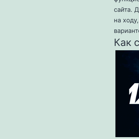
сайта. 
на ходу
вариант
Как 