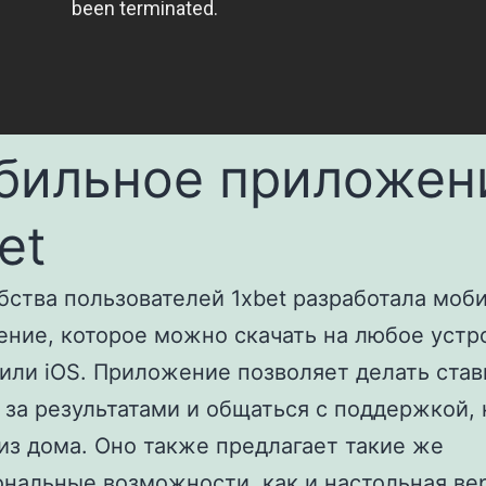
бильное приложен
et
бства пользователей 1xbet разработала моб
ние, которое можно скачать на любое устр
 или iOS. Приложение позволяет делать став
 за результатами и общаться с поддержкой, 
из дома. Оно также предлагает такие же
нальные возможности, как и настольная ве