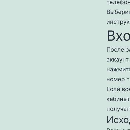
телефон
Выберит
инструк
Вхо
После з
аккаунт
нажмите
номер т
Если вс
кабинет
получат
Исхо