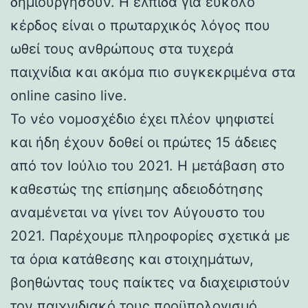
δημιουργήσουν. Η ελπίδα για εύκολο
κέρδος είναι ο πρωταρχικός λόγος που
ωθεί τους ανθρώπους στα τυχερά
παιχνίδια και ακόμα πιο συγκεκριμένα στα
online casino live.
Το νέο νομοσχέδιο έχει πλέον ψηφιστεί
και ήδη έχουν δοθεί οι πρώτες 15 άδειες
από τον Ιούλιο του 2021. Η μετάβαση στο
καθεστώς της επίσημης αδειοδότησης
αναμένεται να γίνει τον Αύγουστο του
2021. Παρέχουμε πληροφορίες σχετικά με
τα όρια κατάθεσης και στοιχημάτων,
βοηθώντας τους παίκτες να διαχειριστούν
τον παιχνιδιακό τους προϋπολογισμό.