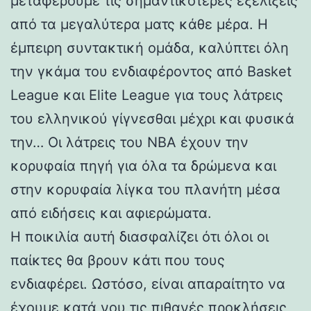
μεταφέρουμε τις σημαντικότερες εξελίξεις
από τα μεγαλύτερα ματς κάθε μέρα. Η
έμπειρη συντακτική ομάδα, καλύπτει όλη
την γκάμα του ενδιαφέροντος από Basket
League και Εlite League για τους λάτρεις
του ελληνικού γίγνεσθαι μέχρι και φυσικά
την… Οι λάτρεις του ΝΒΑ έχουν την
κορυφαία πηγή για όλα τα δρώμενα και
στην κορυφαία λίγκα του πλανήτη μέσα
από ειδήσεις και αφιερώματα.
Η ποικιλία αυτή διασφαλίζει ότι όλοι οι
παίκτες θα βρουν κάτι που τους
ενδιαφέρει. Ωστόσο, είναι απαραίτητο να
έχουμε κατά νου τις πιθανές προκλήσεις,