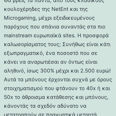
Θα βρεις τα πάντα, από τους κλασικούς
κουλοχέρηδες της NetEnt και της
Microgaming, μέχρι εξειδικευμένους
παρόχους που σπάνια συναντάς στα πιο
mainstream ευρωπαϊκά sites. Η προσφορά
καλωσορίσματος τους; Συνήθως είναι κάτι
εξωπραγματικό, ένα ποσοστό που σε
κάνει να αναρωτιέσαι αν όντως είναι
αληθινό, ίσως 300% μέχρι και 2.500 ευρώ!
Αυτά τα μπόνους έρχονται συχνά με όρους
στοιχηματισμού που φτάνουν το 40x ή και
50x το άθροισμα κατάθεσης και μπόνους,
κάνοντάς τα σχεδόν αδύνατο να
μετατραπούν σε πραγματικά μετρητά.