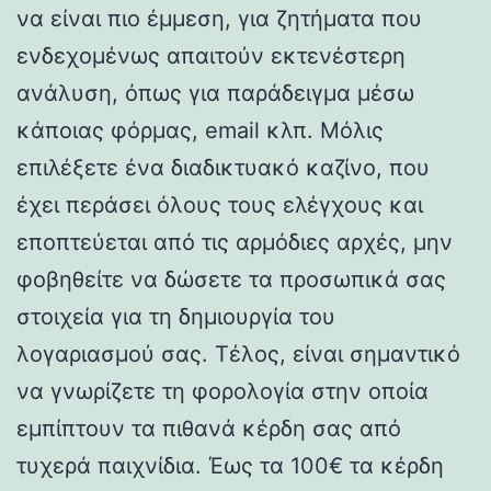
να είναι πιο έμμεση, για ζητήματα που
ενδεχομένως απαιτούν εκτενέστερη
ανάλυση, όπως για παράδειγμα μέσω
κάποιας φόρμας, email κλπ. Μόλις
επιλέξετε ένα διαδικτυακό καζίνο, που
έχει περάσει όλους τους ελέγχους και
εποπτεύεται από τις αρμόδιες αρχές, μην
φοβηθείτε να δώσετε τα προσωπικά σας
στοιχεία για τη δημιουργία του
λογαριασμού σας. Τέλος, είναι σημαντικό
να γνωρίζετε τη φορολογία στην οποία
εμπίπτουν τα πιθανά κέρδη σας από
τυχερά παιχνίδια. Έως τα 100€ τα κέρδη