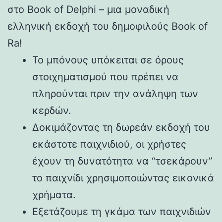
στο Book of Delphi – μια μοναδική
ελληνική εκδοχή του δημοφιλούς Book of
Ra!
Το μπόνους υπόκειται σε όρους
στοιχηματισμού που πρέπει να
πληρούνται πριν την ανάληψη των
κερδών.
Δοκιμάζοντας τη δωρεάν εκδοχή του
εκάστοτε παιχνιδιού, οι χρήστες
έχουν τη δυνατότητα να “τσεκάρουν”
το παιχνίδι χρησιμοποιώντας εικονικά
χρήματα.
Εξετάζουμε τη γκάμα των παιχνιδιών