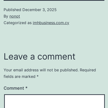
Published
December 3, 2025
By
nonot
Categorized as
imhbusiness.com.cy
Leave a comment
Your email address will not be published.
Required
fields are marked
*
Comment
*