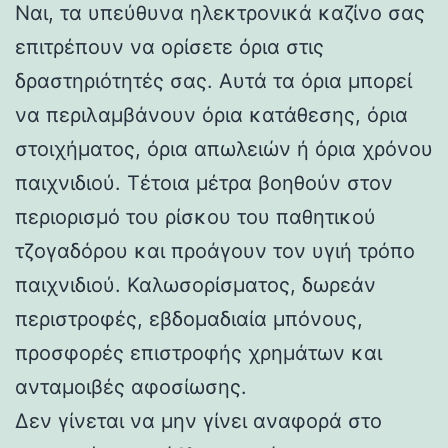
Ναι, τα υπεύθυνα ηλεκτρονικά καζίνο σας
επιτρέπουν να ορίσετε όρια στις
δραστηριότητές σας. Αυτά τα όρια μπορεί
να περιλαμβάνουν όρια κατάθεσης, όρια
στοιχήματος, όρια απωλειών ή όρια χρόνου
παιχνιδιού. Τέτοια μέτρα βοηθούν στον
περιορισμό του ρίσκου του παθητικού
τζογαδόρου και προάγουν τον υγιή τρόπο
παιχνιδιού. Καλωσορίσματος, δωρεάν
περιστροφές, εβδομαδιαία μπόνους,
προσφορές επιστροφής χρημάτων και
ανταμοιβές αφοσίωσης.
Δεν γίνεται να μην γίνει αναφορά στο