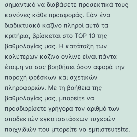
σημαντικό να διαβάσετε προσεκτικά τους
κανόνες κάθε προσφοράς. Εάν ένα
διαδικτυακό καζίνο πληροί αυτά τα
κριτήρια, βρίσκεται στο TOP 10 της
βαθμολογίας μας. Η κατάταξη των
καλύτερων καζινο ονλινε είναι πάντα
έτοιμη να σας βοηθήσει όσον αφορά την
παροχή φρέσκων και σχετικών
πληροφοριών. Με τη βοήθεια της
βαθμολογίας μας, μπορείτε να
προσδιορίσετε γρήγορα τον αριθμό των
αποδεκτών εγκαταστάσεων τυχερών
παιχνιδιών που μπορείτε να εμπιστευτείτε.