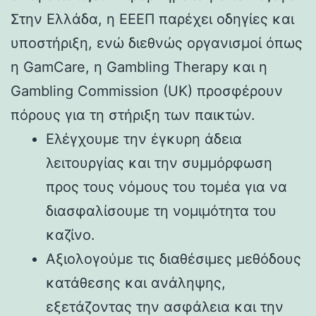
Στην Ελλάδα, η ΕΕΕΠ παρέχει οδηγίες και
υποστήριξη, ενώ διεθνώς οργανισμοί όπως
η GamCare, η Gambling Therapy και η
Gambling Commission (UK) προσφέρουν
πόρους για τη στήριξη των παικτών.
Ελέγχουμε την έγκυρη άδεια
λειτουργίας και την συμμόρφωση
προς τους νόμους του τομέα για να
διασφαλίσουμε τη νομιμότητα του
καζίνο.
Αξιολογούμε τις διαθέσιμες μεθόδους
κατάθεσης και ανάληψης,
εξετάζοντας την ασφάλεια και την