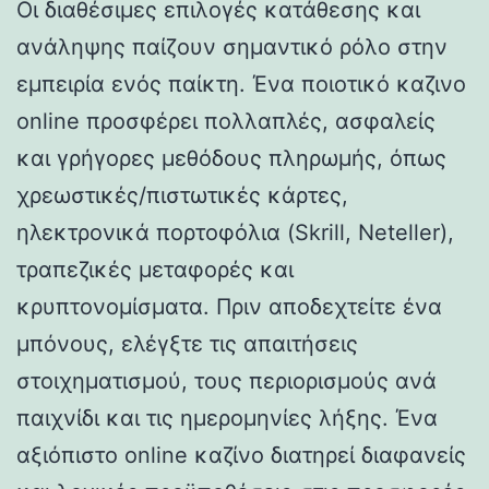
Οι διαθέσιμες επιλογές κατάθεσης και
ανάληψης παίζουν σημαντικό ρόλο στην
εμπειρία ενός παίκτη. Ένα ποιοτικό καζινο
online προσφέρει πολλαπλές, ασφαλείς
και γρήγορες μεθόδους πληρωμής, όπως
χρεωστικές/πιστωτικές κάρτες,
ηλεκτρονικά πορτοφόλια (Skrill, Neteller),
τραπεζικές μεταφορές και
κρυπτονομίσματα. Πριν αποδεχτείτε ένα
μπόνους, ελέγξτε τις απαιτήσεις
στοιχηματισμού, τους περιορισμούς ανά
παιχνίδι και τις ημερομηνίες λήξης. Ένα
αξιόπιστο online καζίνο διατηρεί διαφανείς