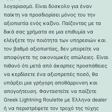
λογαριασμό. Είναι δύσκολο για έναν
παίκτη να προσδιορίσει μόνος του την
αξιοπιστία ενός καζίνο. Παίζοντας με τα
δικά σας χρήματα σε μια επιθυμία να
ελέγξετε την ποιότητα των υπηρεσιών και
τον βαθμό αξιοπιστίας, δεν μπορείτε να
αποφύγετε τις οικονομικές απώλειες. Είναι
πιθανό ότι μετά από άκαρπες προσπάθειες
να κερδίσετε ένα αξιοπρεπές ποσό, θα
υπάρξει μια γρήγορη αποθάρρυνση και
απογοήτευση. Φανταστείτε να παίζετε
Greek Lightning Roulette με Έλληνα dealer
ή να περιστρέφετε τον τροχό της τύχης