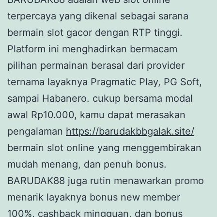
terpercaya yang dikenal sebagai sarana
bermain slot gacor dengan RTP tinggi.
Platform ini menghadirkan bermacam
pilihan permainan berasal dari provider
ternama layaknya Pragmatic Play, PG Soft,
sampai Habanero. cukup bersama modal
awal Rp10.000, kamu dapat merasakan
pengalaman
https://barudakbbgalak.site/
bermain slot online yang menggembirakan
mudah menang, dan penuh bonus.
BARUDAK88 juga rutin menawarkan promo
menarik layaknya bonus new member
100%, cashback mingguan, dan bonus