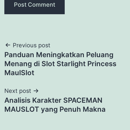
Previous post
Panduan Meningkatkan Peluang
Menang di Slot Starlight Princess
MaulSlot
Next post
Analisis Karakter SPACEMAN
MAUSLOT yang Penuh Makna