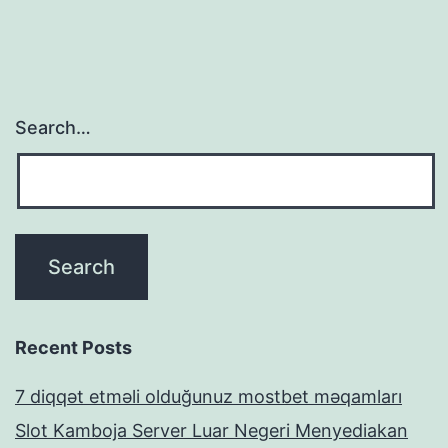
Search…
Recent Posts
7 diqqət etməli olduğunuz mostbet məqamları
Slot Kamboja Server Luar Negeri Menyediakan