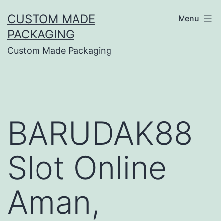
CUSTOM MADE
Menu
PACKAGING
Custom Made Packaging
BARUDAK88
Slot Online
Aman,