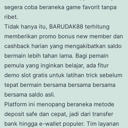
segera coba beraneka game favorit tanpa
ribet.
Tidak hanya itu, BARUDAK88 terhitung
memberikan promo bonus new member dan
cashback harian yang mengakibatkan saldo
bermain lebih tahan lama. Bagi pemain
pemula yang inginkan belajar, ada fitur
demo slot gratis untuk latihan trick sebelum
tepat bermain bersama bersama bersama
bersama saldo asli.
Platform ini menopang beraneka metode
deposit safe dan cepat, jadi dari transfer
bank hingga e-wallet populer. Tim layanan