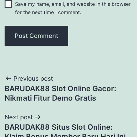
Save my name, email, and website in this browser
for the next time I comment.
Previous post
BARUDAK88 Slot Online Gacor:
Nikmati Fitur Demo Gratis
Next post
BARUDAK88 Situs Slot Online:
Klaim Bonus Member Baru Hari Ini