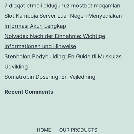
7 diqqət etməli olduğunuz mostbet məqamları
Slot Kamboja Server Luar Negeri Menyediakan
Informasi Akun Lengkap
Nolvadex Nach der Einnahme: Wichtige
Informationen und Hinweise
Stenbolon Bodybuilding: En Guide til Muskuløs
Udvikling
Somatropin Dosering: En Vejledning
Recent Comments
HOME
OUR PRODUCTS