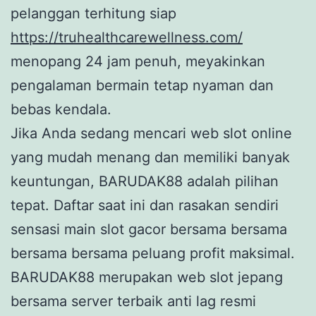
pelanggan terhitung siap
https://truhealthcarewellness.com/
menopang 24 jam penuh, meyakinkan
pengalaman bermain tetap nyaman dan
bebas kendala.
Jika Anda sedang mencari web slot online
yang mudah menang dan memiliki banyak
keuntungan, BARUDAK88 adalah pilihan
tepat. Daftar saat ini dan rasakan sendiri
sensasi main slot gacor bersama bersama
bersama bersama peluang profit maksimal.
BARUDAK88 merupakan web slot jepang
bersama server terbaik anti lag resmi