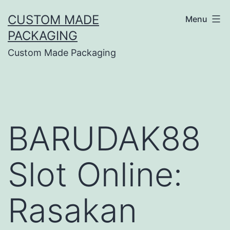
CUSTOM MADE
Menu
PACKAGING
Custom Made Packaging
BARUDAK88
Slot Online:
Rasakan