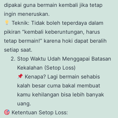
dipakai guna bermain kembali jika tetap
ingin meneruskan.
Teknik: Tidak boleh teperdaya dalam
pikiran “kembali keberuntungan, harus
tetap bermain!” karena hoki dapat beralih
setiap saat.
Stop Waktu Udah Menggapai Batasan
Kekalahan (Setop Loss)
Kenapa? Lagi bermain sehabis
kalah besar cuma bakal membuat
kamu kehilangan bisa lebih banyak
uang.
Ketentuan Setop Loss: