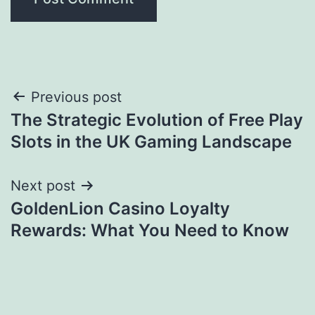
Previous post
The Strategic Evolution of Free Play
Slots in the UK Gaming Landscape
Next post
GoldenLion Casino Loyalty
Rewards: What You Need to Know