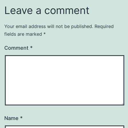
Leave a comment
Your email address will not be published.
Required
fields are marked
*
Comment
*
Name
*