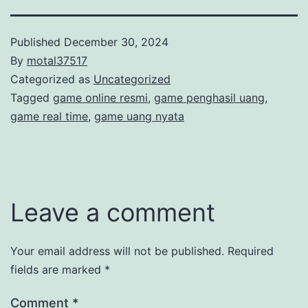
Published
December 30, 2024
By
motal37517
Categorized as
Uncategorized
Tagged
game online resmi
,
game penghasil uang
,
game real time
,
game uang nyata
Leave a comment
Your email address will not be published.
Required
fields are marked
*
Comment
*