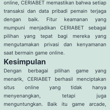
online, CERIABET memastikan bahwa setiap
transaksi dan data pribadi pemain terjaga
dengan baik. Fitur keamanan yang
mumpuni menjadikan CERIABET sebagai
pilihan yang tepat bagi mereka yang
mengutamakan privasi dan kenyamanan
saat bermain game online.
Kesimpulan
Dengan berbagai pilihan game yang
menarik, CERIABET berhasil menciptakan
situs online yang tidak hanya
menyenangkan, tetapi juga
menguntungkan. Baik itu game arcade,