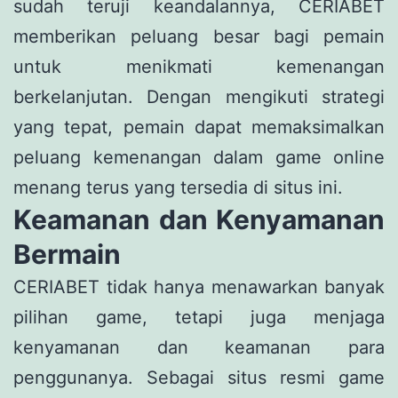
sudah teruji keandalannya, CERIABET
memberikan peluang besar bagi pemain
untuk menikmati kemenangan
berkelanjutan. Dengan mengikuti strategi
yang tepat, pemain dapat memaksimalkan
peluang kemenangan dalam game online
menang terus yang tersedia di situs ini.
Keamanan dan Kenyamanan
Bermain
CERIABET tidak hanya menawarkan banyak
pilihan game, tetapi juga menjaga
kenyamanan dan keamanan para
penggunanya. Sebagai situs resmi game