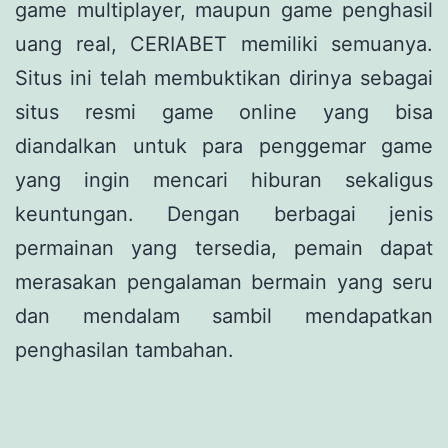
game multiplayer, maupun game penghasil
uang real, CERIABET memiliki semuanya.
Situs ini telah membuktikan dirinya sebagai
situs resmi game online yang bisa
diandalkan untuk para penggemar game
yang ingin mencari hiburan sekaligus
keuntungan. Dengan berbagai jenis
permainan yang tersedia, pemain dapat
merasakan pengalaman bermain yang seru
dan mendalam sambil mendapatkan
penghasilan tambahan.