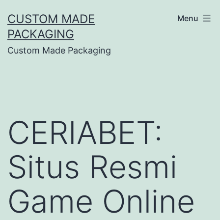
CUSTOM MADE
Menu
PACKAGING
Custom Made Packaging
CERIABET:
Situs Resmi
Game Online