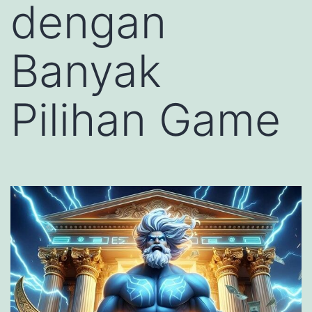
dengan
Banyak
Pilihan Game