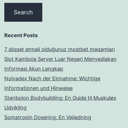
Recent Posts
7 diqqət etməli olduğunuz mostbet məqamları
Slot Kamboja Server Luar Negeri Menyediakan
Informasi Akun Lengkap
Nolvadex Nach der Einnahme: Wichtige
Informationen und Hinweise
Stenbolon Bodybuilding: En Guide til Muskuløs
Udvikling
Somatropin Dosering: En Vejledning