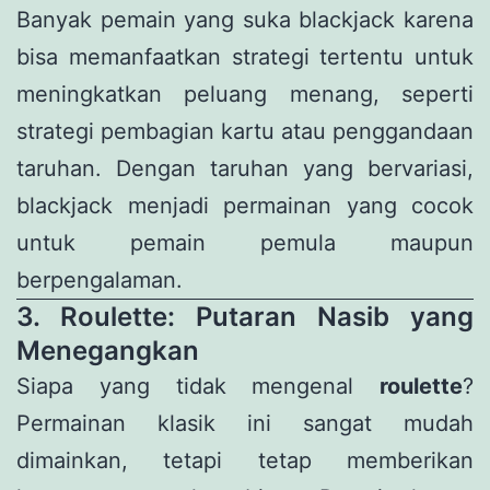
Banyak pemain yang suka blackjack karena
bisa memanfaatkan strategi tertentu untuk
meningkatkan peluang menang, seperti
strategi pembagian kartu atau penggandaan
taruhan. Dengan taruhan yang bervariasi,
blackjack menjadi permainan yang cocok
untuk pemain pemula maupun
berpengalaman.
3. Roulette: Putaran Nasib yang
Menegangkan
Siapa yang tidak mengenal
roulette
?
Permainan klasik ini sangat mudah
dimainkan, tetapi tetap memberikan