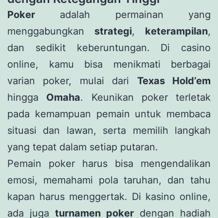
Poker
adalah permainan yang
menggabungkan
strategi
,
keterampilan
,
dan sedikit keberuntungan. Di casino
online, kamu bisa menikmati berbagai
varian poker, mulai dari
Texas Hold’em
hingga
Omaha
. Keunikan poker terletak
pada kemampuan pemain untuk membaca
situasi dan lawan, serta memilih langkah
yang tepat dalam setiap putaran.
Pemain poker harus bisa mengendalikan
emosi, memahami pola taruhan, dan tahu
kapan harus menggertak. Di kasino online,
ada juga
turnamen poker
dengan hadiah