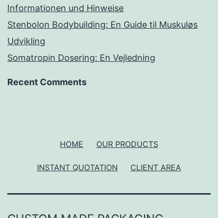
Informationen und Hinweise
Stenbolon Bodybuilding: En Guide til Muskuløs
Udvikling
Somatropin Dosering: En Vejledning
Recent Comments
HOME
OUR PRODUCTS
INSTANT QUOTATION
CLIENT AREA