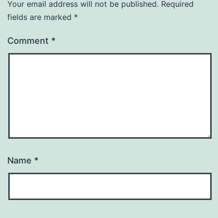
Your email address will not be published.
Required
fields are marked
*
Comment
*
Name
*