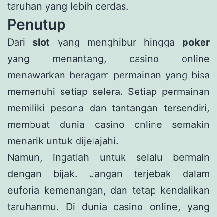
taruhan yang lebih cerdas.
Penutup
Dari
slot
yang menghibur hingga
poker
yang menantang, casino online
menawarkan beragam permainan yang bisa
memenuhi setiap selera. Setiap permainan
memiliki pesona dan tantangan tersendiri,
membuat dunia casino online semakin
menarik untuk dijelajahi.
Namun, ingatlah untuk selalu bermain
dengan bijak. Jangan terjebak dalam
euforia kemenangan, dan tetap kendalikan
taruhanmu. Di dunia casino online, yang