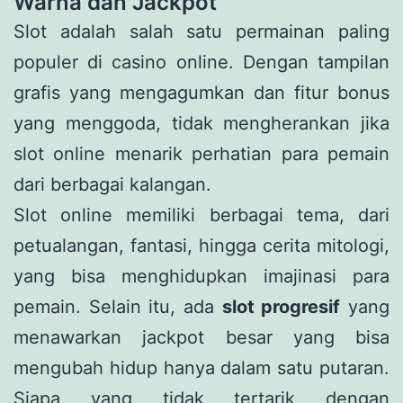
Warna dan Jackpot
Slot adalah salah satu permainan paling
populer di casino online. Dengan tampilan
grafis yang mengagumkan dan fitur bonus
yang menggoda, tidak mengherankan jika
slot online menarik perhatian para pemain
dari berbagai kalangan.
Slot online memiliki berbagai tema, dari
petualangan, fantasi, hingga cerita mitologi,
yang bisa menghidupkan imajinasi para
pemain. Selain itu, ada
slot progresif
yang
menawarkan jackpot besar yang bisa
mengubah hidup hanya dalam satu putaran.
Siapa yang tidak tertarik dengan