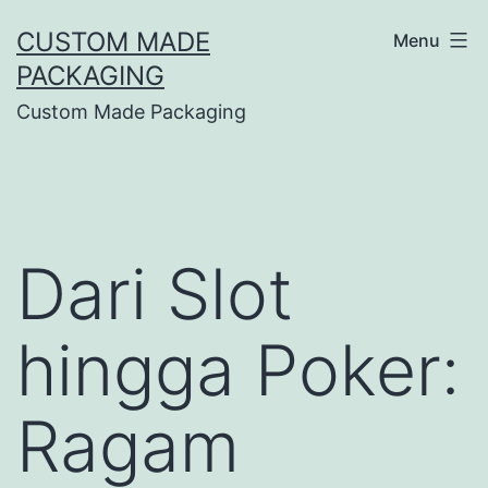
CUSTOM MADE
Menu
PACKAGING
Custom Made Packaging
Dari Slot
hingga Poker:
Ragam