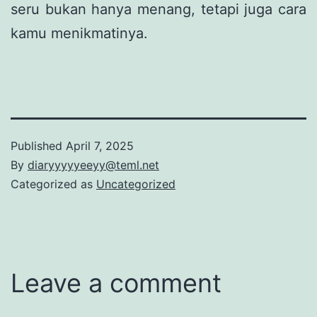
seru bukan hanya menang, tetapi juga cara
kamu menikmatinya.
Published
April 7, 2025
By
diaryyyyyeeyy@teml.net
Categorized as
Uncategorized
Leave a comment