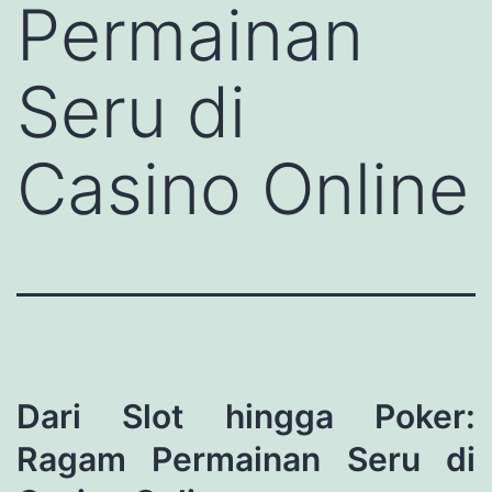
Permainan
Seru di
Casino Online
Dari Slot hingga Poker:
Ragam Permainan Seru di