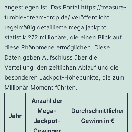
angestiegen ist. Das Portal
https://treasure-
tumble-dream-drop.de/
veröffentlicht
regelmäßig detaillierte mega jackpot
statistik 272 millionäre, die einen Blick auf
diese Phänomene ermöglichen. Diese
Daten geben Aufschluss über die
Verteilung, den zeitlichen Ablauf und die
besonderen Jackpot-Höhepunkte, die zum
Millionär-Moment führten.
Anzahl der
Mega-
Durchschnittlicher
Jahr
Jackpot-
Gewinn in €
Gewinner