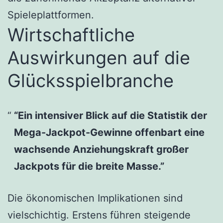
Spieleplattformen.
Wirtschaftliche
Auswirkungen auf die
Glücksspielbranche
“Ein intensiver Blick auf die Statistik der
Mega-Jackpot-Gewinne offenbart eine
wachsende Anziehungskraft großer
Jackpots für die breite Masse.”
Die ökonomischen Implikationen sind
vielschichtig. Erstens führen steigende