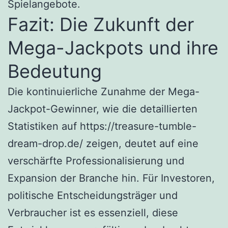
Spielangebote.
Fazit: Die Zukunft der
Mega-Jackpots und ihre
Bedeutung
Die kontinuierliche Zunahme der Mega-
Jackpot-Gewinner, wie die detaillierten
Statistiken auf https://treasure-tumble-
dream-drop.de/ zeigen, deutet auf eine
verschärfte Professionalisierung und
Expansion der Branche hin. Für Investoren,
politische Entscheidungsträger und
Verbraucher ist es essenziell, diese