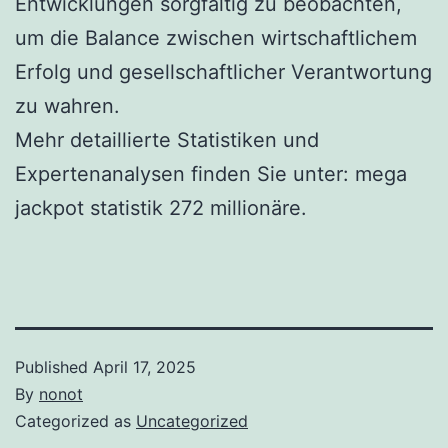
Entwicklungen sorgfältig zu beobachten,
um die Balance zwischen wirtschaftlichem
Erfolg und gesellschaftlicher Verantwortung
zu wahren.
Mehr detaillierte Statistiken und
Expertenanalysen finden Sie unter: mega
jackpot statistik 272 millionäre.
Published
April 17, 2025
By
nonot
Categorized as
Uncategorized