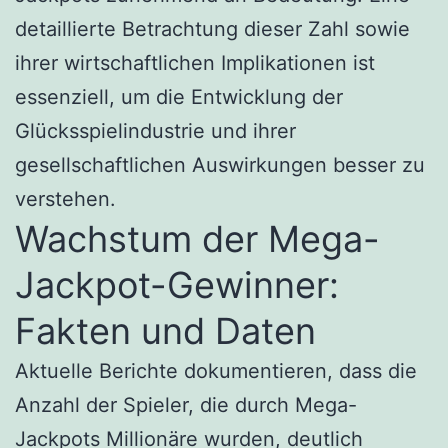
detaillierte Betrachtung dieser Zahl sowie
ihrer wirtschaftlichen Implikationen ist
essenziell, um die Entwicklung der
Glücksspielindustrie und ihrer
gesellschaftlichen Auswirkungen besser zu
verstehen.
Wachstum der Mega-
Jackpot-Gewinner:
Fakten und Daten
Aktuelle Berichte dokumentieren, dass die
Anzahl der Spieler, die durch Mega-
Jackpots Millionäre wurden, deutlich