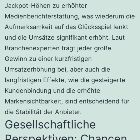
Jackpot-Höhen zu erhöhter
Medienberichterstattung, was wiederum die
Aufmerksamkeit auf das Glücksspiel lenkt
und die Umsätze signifikant erhöht. Laut
Branchenexperten trägt jeder große
Gewinn zu einer kurzfristigen
Umsatzerhöhung bei, aber auch die
langfristigen Effekte, wie die gesteigerte
Kundenbindung und die erhöhte
Markensichtbarkeit, sind entscheidend für
die Stabilität der Anbieter.
Gesellschaftliche
Perspektiven: Chancen