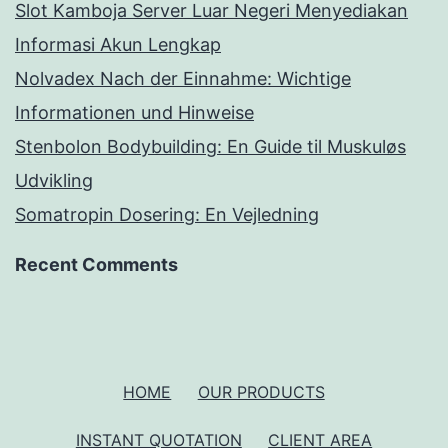
Slot Kamboja Server Luar Negeri Menyediakan
Informasi Akun Lengkap
Nolvadex Nach der Einnahme: Wichtige
Informationen und Hinweise
Stenbolon Bodybuilding: En Guide til Muskuløs
Udvikling
Somatropin Dosering: En Vejledning
Recent Comments
HOME
OUR PRODUCTS
INSTANT QUOTATION
CLIENT AREA