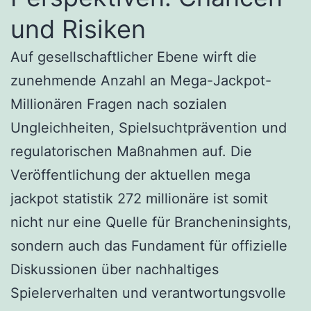
und Risiken
Auf gesellschaftlicher Ebene wirft die
zunehmende Anzahl an Mega-Jackpot-
Millionären Fragen nach sozialen
Ungleichheiten, Spielsuchtprävention und
regulatorischen Maßnahmen auf. Die
Veröffentlichung der aktuellen mega
jackpot statistik 272 millionäre ist somit
nicht nur eine Quelle für Brancheninsights,
sondern auch das Fundament für offizielle
Diskussionen über nachhaltiges
Spielerverhalten und verantwortungsvolle