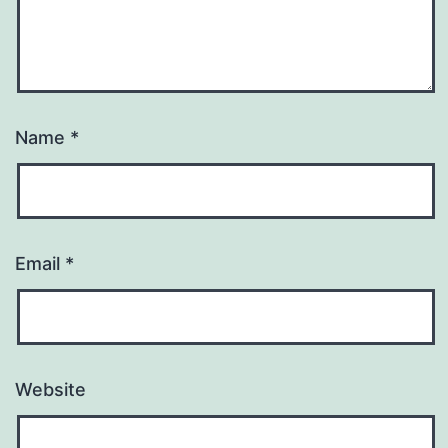
Name
*
Email
*
Website