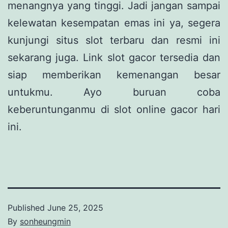
menangnya yang tinggi. Jadi jangan sampai
kelewatan kesempatan emas ini ya, segera
kunjungi situs slot terbaru dan resmi ini
sekarang juga. Link slot gacor tersedia dan
siap memberikan kemenangan besar
untukmu. Ayo buruan coba
keberuntunganmu di slot online gacor hari
ini.
Published
June 25, 2025
By
sonheungmin