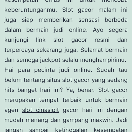
keberuntunganmu. Slot gacor malam ini
juga siap memberikan sensasi berbeda
dalam bermain judi online. Ayo segera
kunjungi link slot gacor resmi dan
terpercaya sekarang juga. Selamat bermain
dan semoga jackpot selalu menghampirimu.
Hai para pecinta judi online. Sudah tau
belum tentang situs slot gacor yang sedang
hits banget hari ini? Ya, benar. Slot gacor
merupakan tempat terbaik untuk bermain
agen
slot cinasipit
gacor hari ini dengan
mudah menang dan gampang maxwin. Jadi
jangan sampai ketinggalan kesempatan