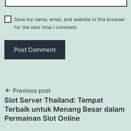
Save my name, email, and website in this browser
for the next time I comment.
Previous post
Slot Server Thailand: Tempat
Terbaik untuk Menang Besar dalam
Permainan Slot Online