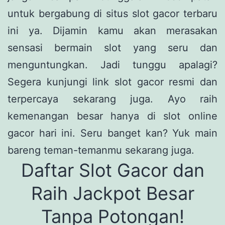
untuk bergabung di situs slot gacor terbaru
ini ya. Dijamin kamu akan merasakan
sensasi bermain slot yang seru dan
menguntungkan. Jadi tunggu apalagi?
Segera kunjungi link slot gacor resmi dan
terpercaya sekarang juga. Ayo raih
kemenangan besar hanya di slot online
gacor hari ini. Seru banget kan? Yuk main
bareng teman-temanmu sekarang juga.
Daftar Slot Gacor dan
Raih Jackpot Besar
Tanpa Potongan!