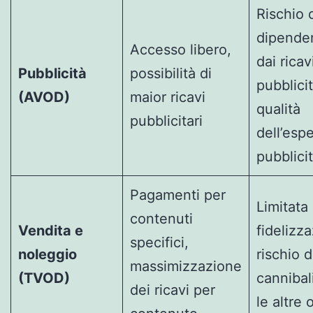
Rischio 
dipende
Accesso libero,
dai ricav
Pubblicità
possibilità di
pubblicit
(AVOD)
maior ricavi
qualità
pubblicitari
dell’esp
pubblicit
Pagamenti per
Limitata
contenuti
Vendita e
fidelizz
specifici,
noleggio
rischio d
massimizzazione
(TVOD)
cannibal
dei ricavi per
le altre 