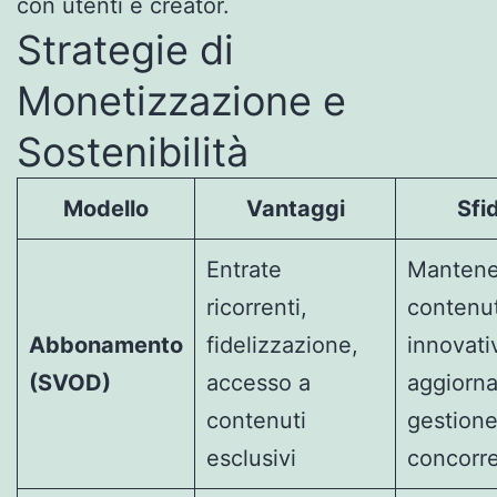
con utenti e creator.
Strategie di
Monetizzazione e
Sostenibilità
Modello
Vantaggi
Sfi
Entrate
Mantene
ricorrenti,
contenut
Abbonamento
fidelizzazione,
innovati
(SVOD)
accesso a
aggiorna
contenuti
gestione
esclusivi
concorr