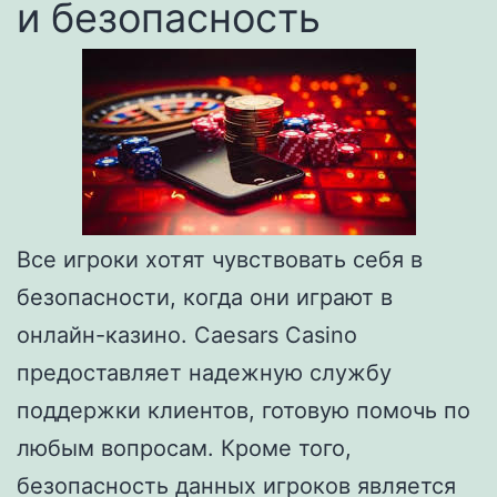
и безопасность
Все игроки хотят чувствовать себя в
безопасности, когда они играют в
онлайн-казино. Caesars Casino
предоставляет надежную службу
поддержки клиентов, готовую помочь по
любым вопросам. Кроме того,
безопасность данных игроков является