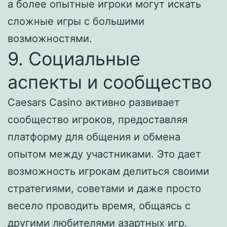
а более опытные игроки могут искать
сложные игры с большими
возможностями.
9. Социальные
аспекты и сообщество
Caesars Casino активно развивает
сообщество игроков, предоставляя
платформу для общения и обмена
опытом между участниками. Это дает
возможность игрокам делиться своими
стратегиями, советами и даже просто
весело проводить время, общаясь с
другими любителями азартных игр.