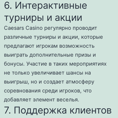
6. Интерактивные
турниры и акции
Caesars Casino регулярно проводит
различные турниры и акции, которые
предлагают игрокам возможность
выиграть дополнительные призы и
бонусы. Участие в таких мероприятиях
не только увеличивает шансы на
выигрыш, но и создает атмосферу
соревнования среди игроков, что
добавляет элемент веселья.
7. Поддержка клиентов