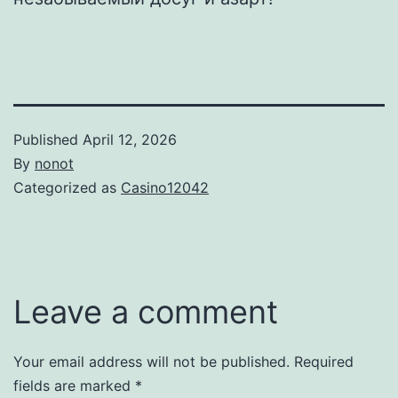
Published
April 12, 2026
By
nonot
Categorized as
Casino12042
Leave a comment
Your email address will not be published.
Required
fields are marked
*