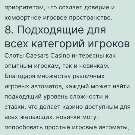
приоритетом, что создает доверие и
комфортное игровое пространство.
8. Подходящие для
всех категорий игроков
Слоты Caesars Casino интересны как
опытным игрокам, так и новичкам.
Благодаря множеству различных
игровых автоматов, каждый может найти
подходящий уровень сложности и
ставки, что делает казино доступным для
всех желающих. новички могут
попробовать простые игровые автоматы,