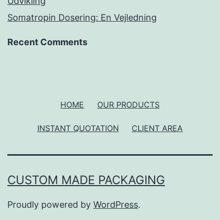
Udvikling
Somatropin Dosering: En Vejledning
Recent Comments
HOME
OUR PRODUCTS
INSTANT QUOTATION
CLIENT AREA
CUSTOM MADE PACKAGING
Proudly powered by
WordPress
.