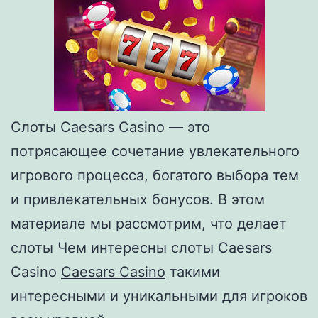
Слоты Caesars Casino — это
потрясающее сочетание увлекательного
игрового процесса, богатого выбора тем
и привлекательных бонусов. В этом
материале мы рассмотрим, что делает
слоты Чем интересны слоты Caesars
Casino
Caesars Casino
такими
интересными и уникальными для игроков