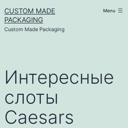
CUSTOM MADE
Menu
PACKAGING
Custom Made Packaging
Интересные
слоты
Caesars