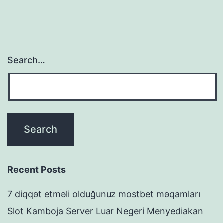
Search…
Recent Posts
7 diqqət etməli olduğunuz mostbet məqamları
Slot Kamboja Server Luar Negeri Menyediakan