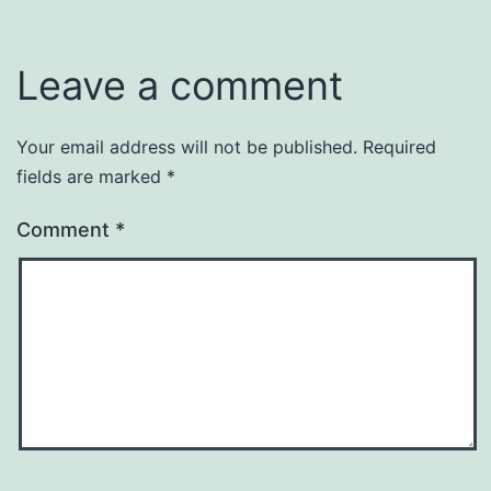
Leave a comment
Your email address will not be published.
Required
fields are marked
*
Comment
*