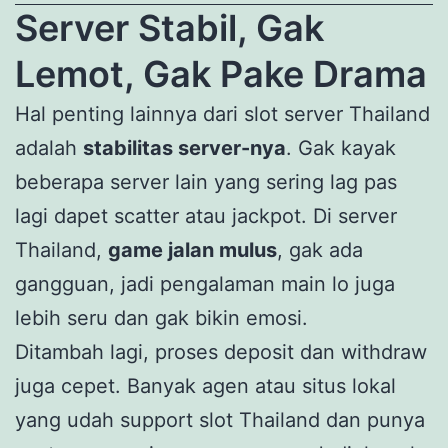
Server Stabil, Gak
Lemot, Gak Pake Drama
Hal penting lainnya dari slot server Thailand
adalah
stabilitas server-nya
. Gak kayak
beberapa server lain yang sering lag pas
lagi dapet scatter atau jackpot. Di server
Thailand,
game jalan mulus
, gak ada
gangguan, jadi pengalaman main lo juga
lebih seru dan gak bikin emosi.
Ditambah lagi, proses deposit dan withdraw
juga cepet. Banyak agen atau situs lokal
yang udah support slot Thailand dan punya