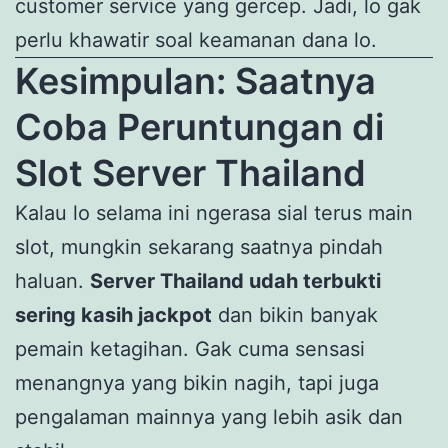
customer service yang gercep. Jadi, lo gak
perlu khawatir soal keamanan dana lo.
Kesimpulan: Saatnya
Coba Peruntungan di
Slot Server Thailand
Kalau lo selama ini ngerasa sial terus main
slot, mungkin sekarang saatnya pindah
haluan.
Server Thailand udah terbukti
sering kasih jackpot
dan bikin banyak
pemain ketagihan. Gak cuma sensasi
menangnya yang bikin nagih, tapi juga
pengalaman mainnya yang lebih asik dan