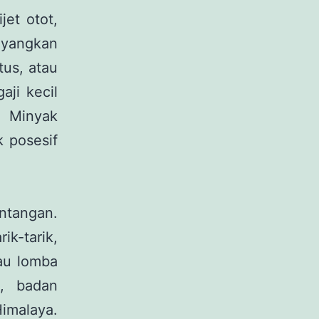
et otot,
ayangkan
tus, atau
aji kecil
. Minyak
k posesif
antangan.
ik-tarik,
tau lomba
i, badan
Himalaya.