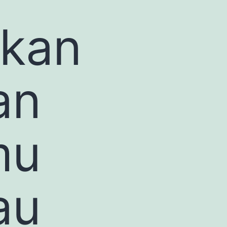
gkan
an
mu
au