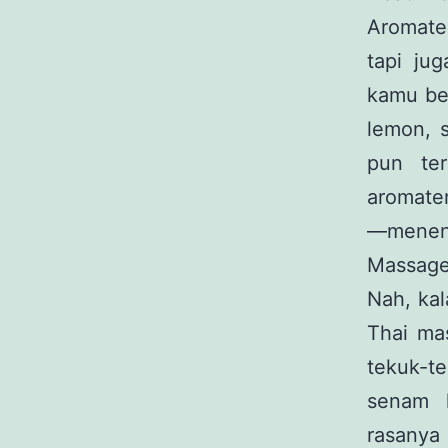
Aromate
tapi ju
kamu ber
lemon, s
pun ter
aromater
—menenan
Massage 
Nah, kal
Thai mas
tekuk-te
senam l
rasanya 