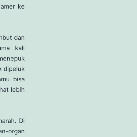
pamer ke
embut dan
ama kali
 menepuk
 dipeluk
kamu bisa
hat lebih
arah. Di
gan-organ