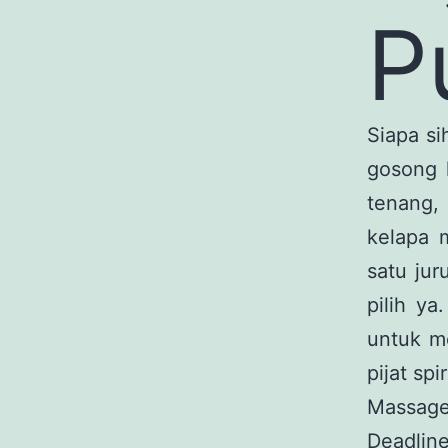
P
Siapa si
gosong k
tenang,
kelapa 
satu jur
pilih ya
untuk m
pijat spir
Massage
Deadlin