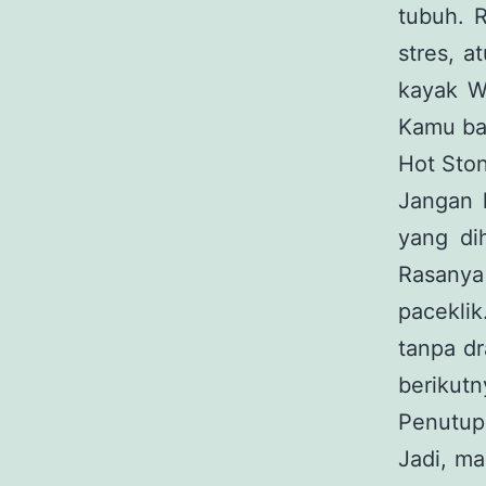
tubuh. R
stres, a
kayak Wi
Kamu bak
Hot Sto
Jangan k
yang dih
Rasanya
pacekli
tanpa d
berikutn
Penutup
Jadi, ma