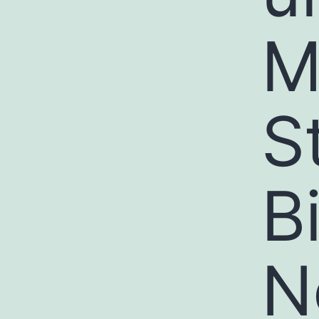
M
S
B
N