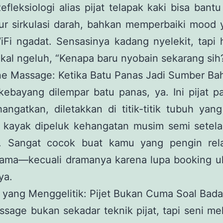
efleksiologi alias pijat telapak kaki bisa bant
tur sirkulasi darah, bahkan memperbaiki mood 
Fi ngadat. Sensasinya kadang nyelekit, tapi 
al ngeluh, “Kenapa baru nyobain sekarang sih?
ne Massage: Ketika Batu Panas Jadi Sumber Ba
ebayang dilempar batu panas, ya. Ini pijat p
angatkan, diletakkan di titik-titik tubuh yan
 kayak dipeluk kehangatan musim semi setel
k. Sangat cocok buat kamu yang pengin rela
rama—kecuali dramanya karena lupa booking ul
ya.
 yang Menggelitik: Pijet Bukan Cuma Soal Bad
ssage bukan sekadar teknik pijat, tapi seni m