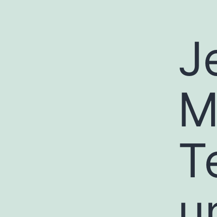
J
M
T
u