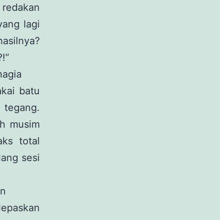
u redakan
yang lagi
hasilnya?
!”
hagia
akai batu
g tegang.
ah musim
ks total
ang sesi
an
elepaskan