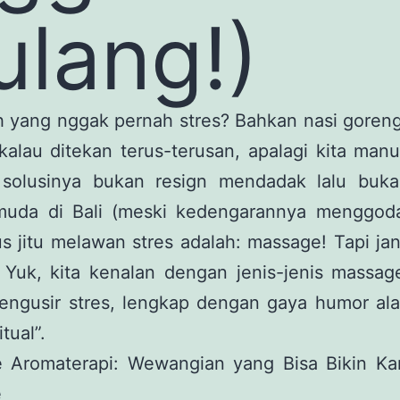
ulang!)
h yang nggak pernah stres? Bahkan nasi goreng
alau ditekan terus-terusan, apalagi kita manu
 solusinya bukan resign mendadak lalu buk
muda di Bali (meski kedengarannya menggoda
us jitu melawan stres adalah: massage! Tapi ja
. Yuk, kita kenalan dengan jenis-jenis massag
engusir stres, lengkap dengan gaya humor ala
itual”.
 Aromaterapi: Wewangian yang Bisa Bikin K
e