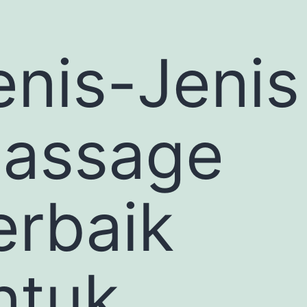
enis-Jenis
assage
erbaik
ntuk