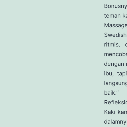
Bonusny
teman ka
Massage
Swedish 
ritmis,
mencoba
dengan 
ibu, tap
langsung
baik.”
Refleksi
Kaki ka
dalamnya