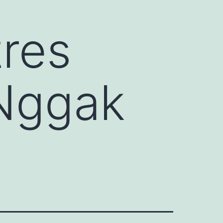
res
 Nggak