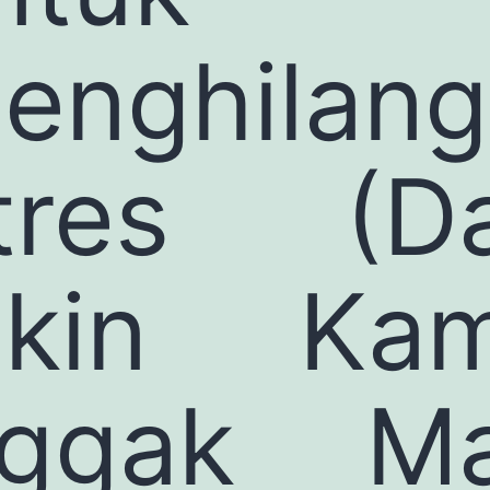
enghilan
tres (D
ikin Ka
ggak M