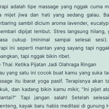
rapi adalah tipe massage yang nggak cuma mij
ga mijet jiwa dan hati yang sedang galau. B
baring sambil dicium aroma lavender, eucalyp
embari dipijat lembut. Stres langsung hilang, g
asa cukup (minimal sampai selesai sesi)
api ini seperti mantan yang sayang tapi ngga
gkan, tapi nggak bikin ribet.
Thai: Ketika Pijatan Jadi Olahraga Ringan
au yang satu ini cocok buat kamu yang suka t
sage itu ibarat yoga pasif. Terapisnya akan tar
kuk, dan kadang bikin kamu mikir, “Ini pijet a
antai?” Tapi jangan salah! Setelah selesa
enteng, kayak baru habis meditasi di gunung 