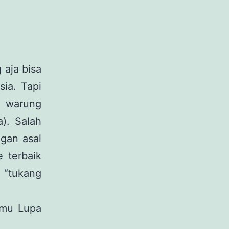
 aja bisa
sia. Tapi
a warung
). Salah
ngan asal
e terbaik
 “tukang
amu Lupa